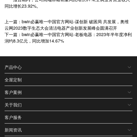
同比增长23.92%。
上一篇：bwin必赢唯一中国官方网站-谋创新 破困局 共发展，奥维
云网2023数字生态大会清洁电器产业创新发展峰会圆满召开
下一篇：bwin必赢唯一中国官方网站-老板电器：2023年半年度净利
润约8.3亿元，同比增加14.67%
产品中心
全屋定制
客户案例
关于我们
客户服务
新闻资讯