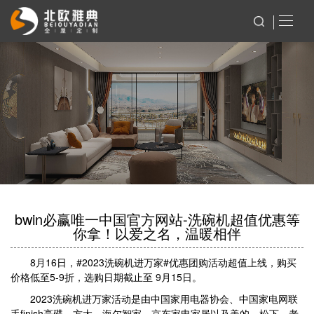
bwin必赢唯一中国官方网站-洗碗机超值优惠等
你拿！以爱之名，温暖相伴
8月16日，#2023洗碗机进万家#优惠团购活动超值上线，购买
价格低至5-9折，选购日期截止至 9月15日。
2023洗碗机进万家活动是由中国家用电器协会、中国家电网联
手finish亮碟、方太、海尔智家、京东家电家居以及美的、松下、老