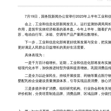
7月19日，国务院新闻办公室举行2023年上半年工业和
会上，工业和信息化部新闻发言人、运行监测协调局局长陶
作用，是筑牢实体经济根基的基本盘。今年上半年，随着扩内
苏，电动自行车、冰箱、空调等产品产量两位数增长。
下一步，工业和信息化部将更好统筹发展与安全，把实施扩
更好满足人民群众日益增长的美好生活需要。
具体表现为：
一是千方百计稳增长。近期，工业和信息化部将发布实施轻
链现代化水平，加快推进转型升级和提质增效。巩固消费品
二是全力以赴保民生。持续开展疫苗、药物等重点医疗物资
婴配乳粉企业建设质量溯源体系，引导实现品质消费、放心
三是多措并举扩消费。组织研究机构、行业协会和有关地方开
评价机制，分类培育制造品牌、消费品牌、区域品牌，分级