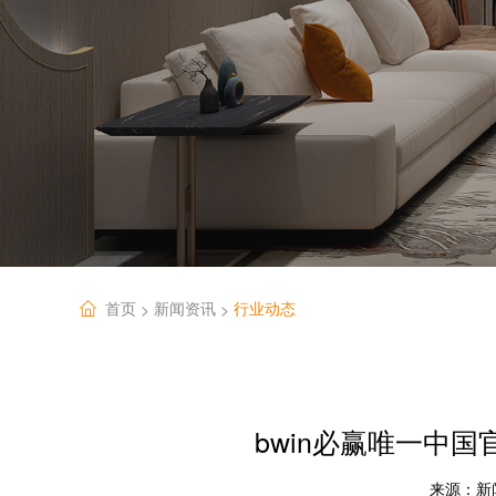
首页
新闻资讯
行业动态
>
>
bwin必赢唯一中
来源：
新