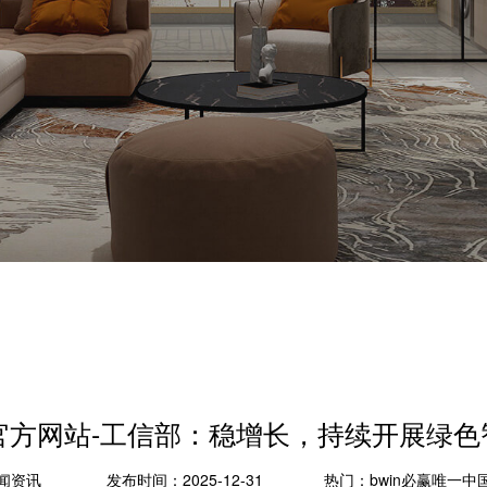
国官方网站-工信部：稳增长，持续开展绿
闻资讯
发布时间：2025-12-31
热门：
bwin必赢唯一