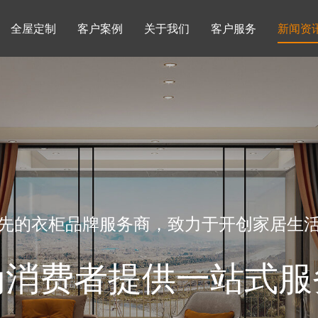
全屋定制
客户案例
关于我们
客户服务
新闻资
书柜系列
酒柜系列
企业文化
行业动态
书房
榻榻米房
品牌理念
产品知识
先的衣柜品牌服务商，致力于开创家居生
为消费者提供一站式服