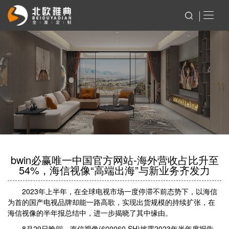
bwin必赢唯一中国官方网站-海外营收占比升至
54%，海信视像“高端出海”与新业务齐发力
2023年上半年，在全球电视市场一度停滞不前态势下，以海信
为首的国产电视品牌却能一路高歌，实现出货规模的持续扩张，在
海信视像的半年报总结中，进一步揭晓了其中缘由。
8月29日晚间，海信视像(600060.SH)披露2023年半年度报告，