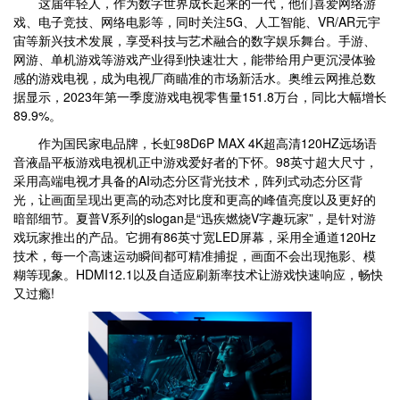
这届年轻人，作为数字世界成长起来的一代，他们喜爱网络游
戏、电子竞技、网络电影等，同时关注5G、人工智能、VR/AR元宇
宙等新兴技术发展，享受科技与艺术融合的数字娱乐舞台。手游、
网游、单机游戏等游戏产业得到快速壮大，能带给用户更沉浸体验
感的游戏电视，成为电视厂商瞄准的市场新活水。奥维云网推总数
据显示，2023年第一季度游戏电视零售量151.8万台，同比大幅增长
89.9%。
作为国民家电品牌，长虹98D6P MAX 4K超高清120HZ远场语
音液晶平板游戏电视机正中游戏爱好者的下怀。98英寸超大尺寸，
采用高端电视才具备的AI动态分区背光技术，阵列式动态分区背
光，让画面呈现出更高的动态对比度和更高的峰值亮度以及更好的
暗部细节。夏普V系列的slogan是“迅疾燃烧V字趣玩家”，是针对游
戏玩家推出的产品。它拥有86英寸宽LED屏幕，采用全通道120Hz
技术，每一个高速运动瞬间都可精准捕捉，画面不会出现拖影、模
糊等现象。HDMI12.1以及自适应刷新率技术让游戏快速响应，畅快
又过瘾!