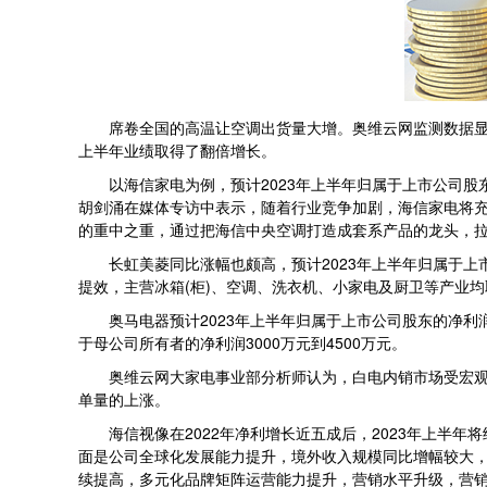
席卷全国的高温让空调出货量大增。奥维云网监测数据显示，20
上半年业绩取得了翻倍增长。
以海信家电为例，预计2023年上半年归属于上市公司股东的净
胡剑涌在媒体专访中表示，随着行业竞争加剧，海信家电将
的重中之重，通过把海信中央空调打造成套系产品的龙头，
长虹美菱同比涨幅也颇高，预计2023年上半年归属于上市公司股
提效，主营冰箱(柜)、空调、洗衣机、小家电及厨卫等产业
奥马电器预计2023年上半年归属于上市公司股东的净利润3.1
于母公司所有者的净利润3000万元到4500万元。
奥维云网大家电事业部分析师认为，白电内销市场受宏观和
单量的上涨。
海信视像在2022年净利增长近五成后，2023年上半年将继续
面是公司全球化发展能力提升，境外收入规模同比增幅较大，
续提高，多元化品牌矩阵运营能力提升，营销水平升级，营