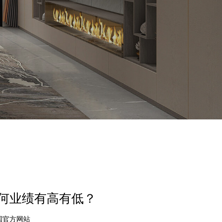
为何业绩有高有低？
中国官方网站