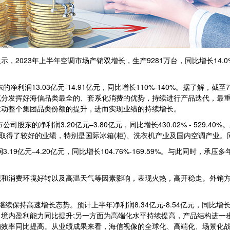
23年上半年空调市场产销双增长，生产9281万台，同比增长14.0%;
利润13.03亿元-14.91亿元，同比增长110%-140%。据了解，
充分发挥好海信品类最全的、套系化消费的优势，持续进行产品迭代，最
拉动整个集团品类份额的提升，进而实现业绩的持续增长。
东的净利润3.20亿元–3.80亿元，同比增长430.02% - 529.
均取得了较好的业绩，特别是国际冰箱(柜)、洗衣机产业及国内空调产业
9亿元–4.20亿元，同比增长104.76%-169.59%。与此同时，承
消费环境好转以及高温天气等因素影响，表现火热，高开稳走。外销方
保持高速增长态势。预计上半年净利润8.34亿元-8.54亿元，同比增长10
境内盈利能力同比提升;另一方面为高端化水平持续提高，产品结构进一
销效率同比提高。从业绩成果来看，海信视像的全球化、高端化、场景化