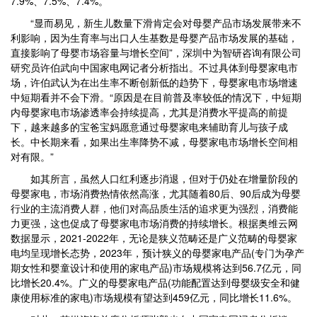
7.9%、7.5%、7.4%。
“显而易见，新生儿数量下滑肯定会对母婴产品市场发展带来不
利影响，因为生育率与出口人生基数是母婴产品市场发展的基础，
直接影响了母婴市场容量与增长空间”，深圳中为智研咨询有限公司
研究员许伯武向中国家电网记者分析指出。不过具体到母婴家电市
场，许伯武认为在出生率不断创新低的趋势下，母婴家电市场增速
中短期看并不会下滑。“原因是在目前普及率较低的情况下，中短期
内母婴家电市场渗透率会持续提高，尤其是消费水平提高的前提
下，越来越多的宝爸宝妈愿意通过母婴家电来辅助育儿与孩子成
长。中长期来看，如果出生率降势不减，母婴家电市场增长空间相
对有限。”
如其所言，虽然人口红利逐步消退，但对于仍处在增量阶段的
母婴家电，市场消费热情依然高涨，尤其随着80后、90后成为母婴
行业的主流消费人群，他们对高品质生活的追求更为强烈，消费能
力更强，这也促成了母婴家电市场消费的持续增长。根据奥维云网
数据显示，2021-2022年，无论是狭义范畴还是广义范畴的母婴家
电均呈现增长态势，2023年，预计狭义的母婴家电产品(专门为孕产
期女性和婴童设计和使用的家电产品)市场规模将达到56.7亿元，同
比增长20.4%。广义的母婴家电产品(功能配置达到母婴级安全和健
康使用标准的家电)市场规模有望达到459亿元，同比增长11.6%。