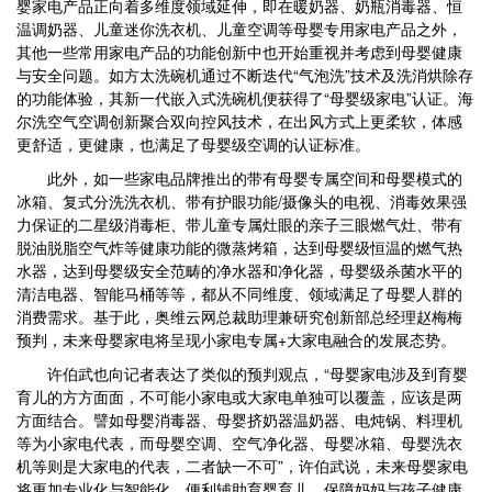
婴家电产品正向着多维度领域延伸，即在暖奶器、奶瓶消毒器、恒
温调奶器、儿童迷你洗衣机、儿童空调等母婴专用家电产品之外，
其他一些常用家电产品的功能创新中也开始重视并考虑到母婴健康
与安全问题。如方太洗碗机通过不断迭代“气泡洗”技术及洗消烘除存
的功能体验，其新一代嵌入式洗碗机便获得了“母婴级家电”认证。海
尔洗空气空调创新聚合双向控风技术，在出风方式上更柔软，体感
更舒适，更健康，也满足了母婴级空调的认证标准。
此外，如一些家电品牌推出的带有母婴专属空间和母婴模式的
冰箱、复式分洗洗衣机、带有护眼功能/摄像头的电视、消毒效果强
力保证的二星级消毒柜、带儿童专属灶眼的亲子三眼燃气灶、带有
脱油脱脂空气炸等健康功能的微蒸烤箱，达到母婴级恒温的燃气热
水器，达到母婴级安全范畴的净水器和净化器，母婴级杀菌水平的
清洁电器、智能马桶等等，都从不同维度、领域满足了母婴人群的
消费需求。基于此，奥维云网总裁助理兼研究创新部总经理赵梅梅
预判，未来母婴家电将呈现小家电专属+大家电融合的发展态势。
许伯武也向记者表达了类似的预判观点，“母婴家电涉及到育婴
育儿的方方面面，不可能小家电或大家电单独可以覆盖，应该是两
方面结合。譬如母婴消毒器、母婴挤奶器温奶器、电炖锅、料理机
等为小家电代表，而母婴空调、空气净化器、母婴冰箱、母婴洗衣
机等则是大家电的代表，二者缺一不可”，许伯武说，未来母婴家电
将更加专业化与智能化，便利辅助育婴育儿，保障妈妈与孩子健康