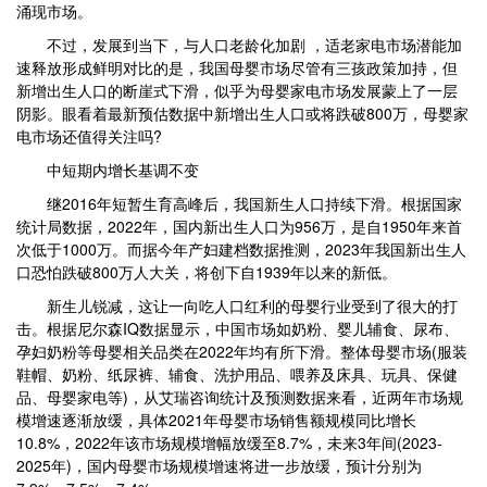
涌现市场。
不过，发展到当下，与人口老龄化加剧 ，适老家电市场潜能加
速释放形成鲜明对比的是，我国母婴市场尽管有三孩政策加持，但
新增出生人口的断崖式下滑，似乎为母婴家电市场发展蒙上了一层
阴影。眼看着最新预估数据中新增出生人口或将跌破800万，母婴家
电市场还值得关注吗?
中短期内增长基调不变
继2016年短暂生育高峰后，我国新生人口持续下滑。根据国家
统计局数据，2022年，国内新出生人口为956万，是自1950年来首
次低于1000万。而据今年产妇建档数据推测，2023年我国新出生人
口恐怕跌破800万人大关，将创下自1939年以来的新低。
新生儿锐减，这让一向吃人口红利的母婴行业受到了很大的打
击。根据尼尔森IQ数据显示，中国市场如奶粉、婴儿辅食、尿布、
孕妇奶粉等母婴相关品类在2022年均有所下滑。整体母婴市场(服装
鞋帽、奶粉、纸尿裤、辅食、洗护用品、喂养及床具、玩具、保健
品、母婴家电等)，从艾瑞咨询统计及预测数据来看，近两年市场规
模增速逐渐放缓，具体2021年母婴市场销售额规模同比增长
10.8%，2022年该市场规模增幅放缓至8.7%，未来3年间(2023-
2025年)，国内母婴市场规模增速将进一步放缓，预计分别为