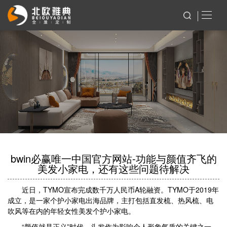
bwin必赢唯一中国官方网站-功能与颜值齐飞的
美发小家电，还有这些问题待解决
近日，TYMO宣布完成数千万人民币A轮融资。TYMO于2019年
成立，是一家个护小家电出海品牌，主打包括直发梳、热风梳、电
吹风等在内的年轻女性美发个护小家电。
“颜值就是正义”时代，头发作为影响个人形象气质的关键之一，