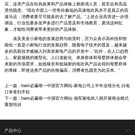
买，这类产品在吹风效果和产品体验上都差强人意，甚至会有高温
烫伤隐患。“现在市面上一些售价极低的高速电吹风并不是真正的高
速马达，消费者要尽可能多的去了解产品。”上述企业高管进一步强
调说，行业也要多发声多进行产品普及和市场教育，肃清这种乱
象，才能给消费者带来更好的产品体验。
谈及美发小家电的发展趋势与前景时，厉力众表示高科技和智
能化一直是小家电行业的发展趋势，随着电子技术的普及，越来越
多的高新技术被融入到美发家电产品的开发中，“此外，在人口趋势
上，家庭规模的微型化、人口老龄化、单身群体和母婴群体都会带
来新的市场需求，如低噪音和低辐射的电吹风产品会得到母婴群体
的青睐，即使这类产品的价格偏高，消费者也愿意为此买单。”
上一篇：bwin必赢唯一中国官方网站-家电公司上半年业绩分化 白电
订单拿到手软
下一篇：bwin必赢唯一中国官方网站-领军家电班八期开展商业模式
重塑培训
产品中心