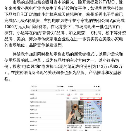
市场的热潮自然会吸引资本的目光，除开篇提及的TYMO，近
年来美发小家电行业也发生了多起投融资事件，如深圳摩觉科技旗
下品牌FIREFLY超能小红梳完成天使轮融资、杭州乐秀电子早前已
完成亿元级A轮融资、主打电吹风等个护小家电的初创公司Vgo完成
1000万元人民币融资等。在此背景下，市场涌现出一批包括直白、
徕芬、小适等在内的“新势力”品牌，加之戴森、飞利浦、松下等外资
品牌，美的、海尔等传统家电企业也在进一步夯实其在美发小家电
的市场地位，品牌竞争越发激烈。
伴随竞争加剧同时叠加零售市场的新营销模式，以用户需求和
使用场景的线上种草，成为各品牌的主攻方向之一。以小红书为
例，搜索“电吹风”和“卷发棒”出现的笔记内容分别为142万+和82万
+，在搜索详情页出现的关联词条也多为品牌、产品推荐和发型教
程。