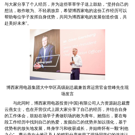
与大家分享了个人经历，并为这些莘莘学子送上鼓励，“坚持自己的
想法，敢作敢为、不轻易放弃，希望博西家电的这份工作经历可以
帮助每位学子发挥自身优势，共同为博西家电的发展创造价值，共
赴美好未来”。
博西家用电器集团大中华区高级副总裁兼首席运营官金世峰先生现
场发言
与此同时，博西家用电器投资(中国)有限公司人力资源副总裁曹
云燕女士，也在开营仪式上跟大家分享了自己的经历，并结合自身
的工作体会，鼓励在场学子勇做职场的敢为青年。她指出，要在每
段工作经历中找到自己的热爱，发掘自己的优势并加以强化，基于
优势有的放矢地发展，终身学习和收获成长，并始终怀有一颗“利他
之心”。曹云燕女士推己及人的精彩分享收获了现场同学们的连连认