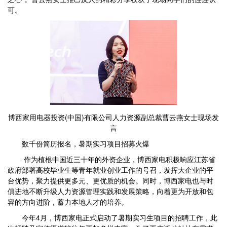
可。
博西家用电器投资(中国)有限公司人力资源副总裁曹云燕女士现场发
言
数千份简历报名，暑期实习项目招募火爆
作为植根中国近三十年的外资企业，博西家电积极响应江苏省
政府部署高校毕业生等青年就业创业工作的号召，发挥大企业的平
台优势，聚力提供更多元、更优质的机会。同时，博西家电也与时
俱进地不断升级人力资源管理实践和发展策略，向着更为开放和包
容的方向进阶，蓄力本地人才的培养。
今年4月，博西家电正式启动了暑期实习生项目的招聘工作，此