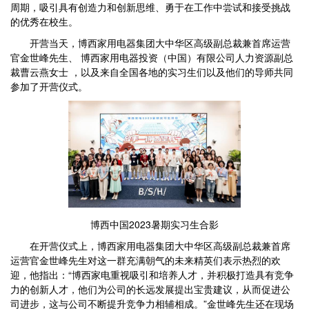
周期，吸引具有创造力和创新思维、勇于在工作中尝试和接受挑战
的优秀在校生。
开营当天，博西家用电器集团大中华区高级副总裁兼首席运营
官金世峰先生、 博西家用电器投资（中国）有限公司人力资源副总
裁曹云燕女士 ，以及来自全国各地的实习生们以及他们的导师共同
参加了开营仪式。
博西中国2023暑期实习生合影
在开营仪式上，博西家用电器集团大中华区高级副总裁兼首席
运营官金世峰先生对这一群充满朝气的未来精英们表示热烈的欢
迎，他指出：“博西家电重视吸引和培养人才，并积极打造具有竞争
力的创新人才，他们为公司的长远发展提出宝贵建议，从而促进公
司进步，这与公司不断提升竞争力相辅相成。”金世峰先生还在现场