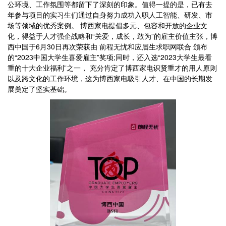
公环境、工作氛围等都留下了深刻的印象。值得一提的是，已有去
年参与项目的实习生们通过自身努力成功入职人工智能、研发、市
场等领域的优秀案例。 博西家电提倡多元、包容和开放的企业文
化，得益于人才强企战略和“关爱，成长，敢为”的雇主价值主张，博
西中国于6月30日再次荣获由 前程无忧和应届生求职网联合 颁布
的“2023中国大学生喜爱雇主”奖项;同时，还入选“2023大学生最看
重的十大企业福利”之一， 充分肯定了博西家电识贤重才的用人原则
以及跨文化的工作环境，这为博西家电吸引人才、在中国的长期发
展奠定了坚实基础。