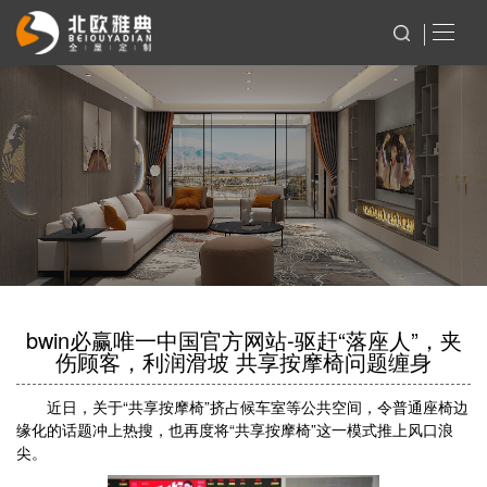
bwin必赢唯一中国官方网站-驱赶“落座人”，夹
伤顾客，利润滑坡 共享按摩椅问题缠身
近日，关于“共享按摩椅”挤占候车室等公共空间，令普通座椅边
缘化的话题冲上热搜，也再度将“共享按摩椅”这一模式推上风口浪
尖。