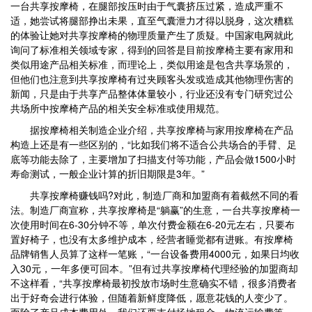
一台共享按摩椅，在腿部按压时由于气囊挤压过紧，造成严重不
适，她尝试将腿部挣出未果，直至气囊泄力才得以脱身，这次糟糕
的体验让她对共享按摩椅的物理质量产生了质疑。中国家电网就此
询问了标准相关领域专家，得到的回答是目前按摩椅主要有家用和
类似用途产品相关标准，而理论上，类似用途是包含共享场景的，
但他们也注意到共享按摩椅有过夹顾客头发或造成其他物理伤害的
新闻，只是由于共享产品整体体量较小，行业还没有专门研究过公
共场所中按摩椅产品的相关安全标准或使用规范。
据按摩椅相关制造企业介绍，共享按摩椅与家用按摩椅在产品
构造上还是有一些区别的，“比如我们将不适合公共场合的手臂、足
底等功能去除了，主要增加了扫描支付等功能，产品会做1500小时
寿命测试，一般企业计算的折旧期限是3年。”
共享按摩椅赚钱吗?对此，制造厂商和加盟商有着截然不同的看
法。制造厂商宣称，共享按摩椅是“躺赢”的生意，一台共享按摩椅一
次使用时间在6-30分钟不等，单次付费金额在6-20元左右，只要布
置好椅子，也没有太多维护成本，经营者睡觉都有进账。有按摩椅
品牌销售人员算了这样一笔账，“一台设备费用4000元，如果日均收
入30元，一年多便可回本。”但有过共享按摩椅代理经验的加盟商却
不这样看，“共享按摩椅最初投放市场时生意确实不错，很多消费者
出于好奇会进行体验，但随着新鲜度降低，愿意花钱的人变少了。