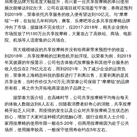
局将使品牌方知名度大幅提升，而只要一台共享按摩椅的单日使用
频次能够达到2次/天，公司在该项目就可实现盈亏平衡，券商还预判
到2019年，荣泰依托共享服务的收入便有望达到10亿元。与“摩摩
哒”一样，在短短几年时间内，爽客、乐摩吧等众多共享按摩椅品牌
冲向了市场，据媒体不完全统计，仅2017-2018年，相关企业便向
市场投放了约100万台共享按摩椅，大量攻占了高铁站、商场、电影
院、机场等人流密集的公共场合。
而大规模铺设的共享按摩椅并没有给商家带来预想中的收益，
到2018年，共享按摩椅的过剩危机开始浮现。以荣泰为例，到2019
年其披露的年报显示，公司包含体验式按摩服务和其他平台服务的
收入也仅在2.79亿元左右，而到2021年，为了减少企业的运营负
担，荣泰将上海稍息科技的股权进行了剥离出售，主要剥离的是其
共享业务，当时作价仅为10万元;而荣泰公司保留了“摩摩哒”的品牌
所有权，将之作为开拓电商渠道的子品牌之一。
据荣泰方面介绍，在高峰时节，公司共享按摩椅平均每台每天
的体验人数能达到6人左右，但随着消费者好奇心的消散，共享按摩
椅开始乏人问津。而疫情的发生以及公众对共享按摩椅卫生状态的
担心，增加了大家对这种模式的抵触心理。据行业相关人士介绍，
家用按摩椅的使用年限一般在5-20年，但商用按摩椅因为处于公共
场所，使用频率较高，一般保守使用寿命约在5年左右。