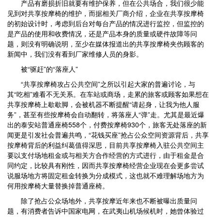
产品有磨损折旧就要有维护保养，但在公共场合，我们很少能
见到对共享按摩椅的维护，而据相关厂商介绍，企业在共享按摩椅
的初始设计时，考虑到后台对每台产品的情况进行监控，但监控的
是产品的使用和收费情况，还是产品本身的质量或硬件故障等问
题，则没有明确说明，至少在媒体报道出的共享按摩椅夹伤顾客的
新闻中，我们没有看到厂家维修人员的身影。
被“驱赶”的“落座人”
“共享按摩椅攻占公共空间”之所以引起大家的普遍讨论，与
其“吃相”难看不无关系。在车站或商场，走累的旅客或顾客如果想在
共享按摩椅上歇歇脚，会被机器不断提醒“请起身，让我为他人服
务”，甚至有些按摩椅会自动翻转，将落座人“弹”走。尤其是最近爆
出的泰安站普通座椅558个，付费按摩椅930个，旅客无处落座的新
闻更是引发社会普遍共鸣，“花钱买座”抢占公众空间资源背后，共享
按摩椅背后的利益纠葛值得深思，目前共享按摩椅入驻公共空间主
要以支付场地租金或与相关方合作经营的方式进行，由于租金是合
同约定，比较具有刚性，因而共享按摩椅经营企业现在会更多尝试
说服场地方将固定租金转换为分成模式，这也就不难理解场地方为
何用按摩椅大量替换掉普通座椅。
除了抢占公众场地外，共享按摩近年来也不断被曝出质量问
题，有消费者告诉中国家电网，在武夷山机场候机时，她曾体验过