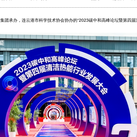
雨集团承办，连云港市科学技术协会协办的“2023碳中和高峰论坛暨第四