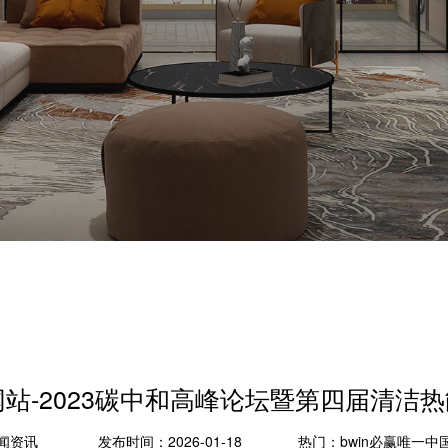
网站-2023碳中和高峰论坛暨第四届清
闻资讯
发布时间：2026-01-18
热门：
bwin必赢唯一