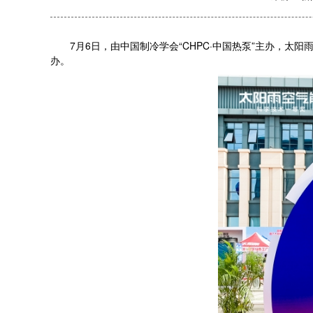
7月6日，由中国制冷学会“CHPC·中国热泵”主办，太阳
办。