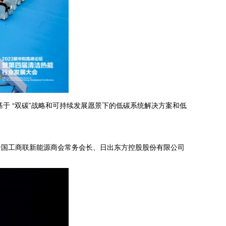
 “双碳”战略和可持续发展愿景下的低碳系统解决方案和低
国工商联新能源商会常务会长、日出东方控股股份有限公司