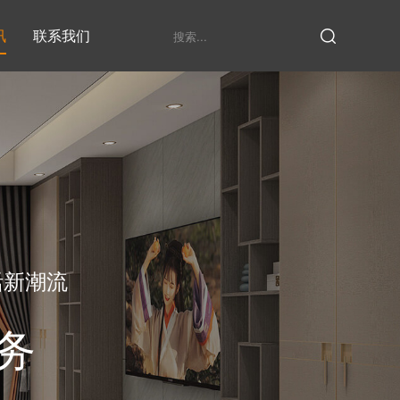
讯
联系我们
鞋柜系列
衣柜系列
家具定制厂家
发展历程
衣帽间
活新潮流
务