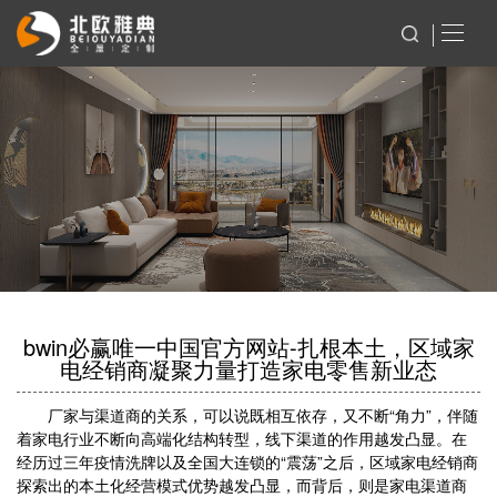
bwin必赢唯一中国官方网站-扎根本土，区域家
电经销商凝聚力量打造家电零售新业态
厂家与渠道商的关系，可以说既相互依存，又不断“角力”，伴随
着家电行业不断向高端化结构转型，线下渠道的作用越发凸显。在
经历过三年疫情洗牌以及全国大连锁的“震荡”之后，区域家电经销商
探索出的本土化经营模式优势越发凸显，而背后，则是家电渠道商