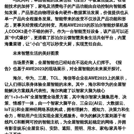
能技术的加持下，家电及消费电子的产品功能由自动控制向智能感
知发展，产品形态由物理设备向硬件+数据算法发展，价值提供也从
单一产品向全程服务发展。智能带来的改变不仅涉及产品功能和形
态，更事关经营模式的转变。亮相AWE2023的苏泊尔智能炒菜机器
人COOK3是个不错的例子。作为一台智能烹饪设备，该产品可以还
原“中式爆炒”，更搭载了苏泊尔云馔智慧美食生活共创平台，内置
海量菜谱，让“小白”也可以秒变大厨，实现烹饪自由。
未来智慧生活的美好图景
当场景齐聚，全屋智能也已经站在不远处向人们挥手。《报
告》也基于AWE2023的现场展示，对全屋智能的未来展开探讨。
海尔、华为、三星、TCL、海信等企业在AWE2023上的展示，
让人们得以亲身体验全屋智能的未来。其中，海尔和华为的全屋智
能解决方案颇具代表性。海尔构建了以智家大脑为核心
的“1+3+5+N”全屋智慧全场景方案，其中海尔智家大脑集思考、决
策、情感于一体，由一个智家大脑平台、三朵云(AI云、大数据云、
IoT云)和全屋神经网络系统构成，拥有理解力、感知力、决策力和生
命力，帮助用户生活实现全屋无感服务。华为的解决方案则基于有
线PLC和断网可控的智能主机，为全屋智能筑起稳定的网络，并拥
有影音娱乐(全屋音乐)、安防、遮阳、照明、用水、家电/家具等十