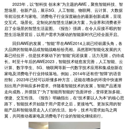
2023年，以“智科技 创未来”为主题的AWE，聚焦智能科技、智
慧场景、创新产品，展示5G、人工智能、物联网、云计算、大数据
等前沿技术与家电、消费电子行业深度融合的最新创新成果，呈现
交互式、场景化、定制化的智慧生活解决方案，为业界和消费者开
启了全场景的智慧生活蓝图。《报告》强调，在令人应接不暇的智
慧生活场景背后，以用户需求为驱动的智能新时代已经全面开启。
回归AWE的发展，“智能”早在AWE2014上就已经崭露头角，各
大品牌的智能单品或智能战略纷纷亮相。虽然那时智能化发展的大
幕已经拉开，但是技术驱动下的“智能”宛若孩童，活力无限，仍待成
长。时至十年后的AWE2023，智能技术链愈发完善，人工智能、云
计算、数字孪生、5G、物联网等新一代数字技术应用和集成创新在
家电及消费电子行业持续落地。例如，2014年还有些“智障”的语音
控制，2023年已经可以听懂多种方言，还能在嘈杂的环境中快速辨
别出用户并响应多种需求。伴随着智能技术的发展，智能产品逐渐
走向成熟，并摆脱了“为了智能而智能的”负面评价，变得更加多能、
便捷、交互性强。《报告》明确指出，在“技术要以人为本”的核心思
路下，智能技术开始隐于用户需求之后，更接地气、更加实用的智
能产品和智能场景走入人们的生活。如今，技术与需求如鸟之两
翼，共同推动着家电及消费电子行业的智能化继续前行。