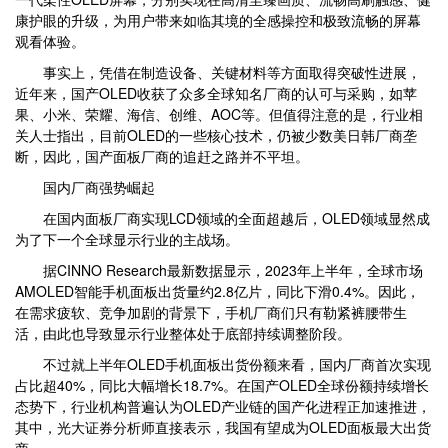
康护眼的升级，为用户带来如临其境的全感操控和极致流畅的屏幕
观看体验。
事实上，凭借在制造设备、关键材料等方面取得突破性进展，
近年来，国产OLED收获了众多全球知名厂商的认可与采购，如苹
果、小米、荣耀、海信、创维、AOC等。但值得注意的是，行业相
关人士指出，目前OLED的一些核心技术，仍被少数美日韩厂商垄
断，因此，国产面板厂商的追赶之路并不平坦。
国内厂商强势崛起
在国内面板厂商实现LCD领域的全面超越后，OLED领域显然成
为了下一个全球显示行业的主战场。
据CINNO Research最新数据显示，2023年上半年，全球市场
AMOLED智能手机面板出货量约2.8亿片，同比下滑0.4%。因此，
在需求疲软、竞争加剧的背景下，手机厂商们只有勒紧裤腰带生
活，由此也导致显示行业整体处于底部持续调整阶段。
不过就上半年OLED手机面板出货份额来看，国内厂商首次实现
占比超40%，同比大幅增长18.7%。在国产OLED全球份额持续增长
态势下，行业机构普遍认为OLED产业链的国产化进程正加速推进，
其中，光大证券分析师直接表示，我国有望成为OLED面板最大出货