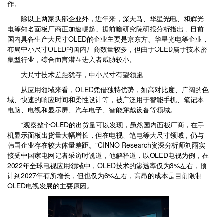
作。
除以上两家头部企业外，近年来，深天马、华星光电、和辉光
电等知名面板厂商正加速崛起。据前瞻研究院研报分析指出，目前
国内具备生产大尺寸OLED的企业主要是京东方、华星光电等企业，
布局中小尺寸OLED的国内厂商数量较多，但由于OLED属于技术密
集型行业，综合而言潜在进入者威胁较小。
大尺寸技术差距犹存，中小尺寸有望领跑
从应用领域来看，OLED凭借独特优势，如高对比度、广阔的色
域、快速的响应时间和柔性设计等，被广泛用于智能手机、笔记本
电脑、电视和显示屏、汽车电子、智能穿戴设备等领域。
“观察整个OLED的出货量可以发现，虽然国内面板厂商，在手
机显示面板出货量大幅增长，但在电视、笔电等大尺寸领域，仍与
韩国企业存在较大体量差距。”CINNO Research资深分析师刘雨实
接受中国家电网记者采访时说道，他解释道，以OLED电视为例，在
2022年全球电视应用领域中，OLED技术的渗透率仅为3%左右，预
计到2027年有所增长，但也仅为6%左右，高昂的成本是目前限制
OLED电视发展的主要原因。