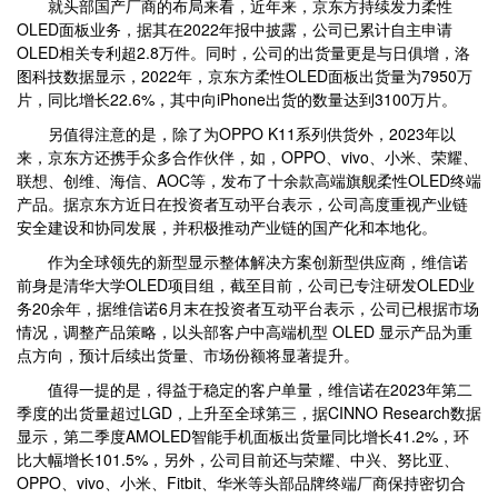
就头部国产厂商的布局来看，近年来，京东方持续发力柔性
OLED面板业务，据其在2022年报中披露，公司已累计自主申请
OLED相关专利超2.8万件。同时，公司的出货量更是与日俱增，洛
图科技数据显示，2022年，京东方柔性OLED面板出货量为7950万
片，同比增长22.6%，其中向iPhone出货的数量达到3100万片。
另值得注意的是，除了为OPPO K11系列供货外，2023年以
来，京东方还携手众多合作伙伴，如，OPPO、vivo、小米、荣耀、
联想、创维、海信、AOC等，发布了十余款高端旗舰柔性OLED终端
产品。据京东方近日在投资者互动平台表示，公司高度重视产业链
安全建设和协同发展，并积极推动产业链的国产化和本地化。
作为全球领先的新型显示整体解决方案创新型供应商，维信诺
前身是清华大学OLED项目组，截至目前，公司已专注研发OLED业
务20余年，据维信诺6月末在投资者互动平台表示，公司已根据市场
情况，调整产品策略，以头部客户中高端机型 OLED 显示产品为重
点方向，预计后续出货量、市场份额将显著提升。
值得一提的是，得益于稳定的客户单量，维信诺在2023年第二
季度的出货量超过LGD，上升至全球第三，据CINNO Research数据
显示，第二季度AMOLED智能手机面板出货量同比增长41.2%，环
比大幅增长101.5%，另外，公司目前还与荣耀、中兴、努比亚、
OPPO、vivo、小米、Fitbit、华米等头部品牌终端厂商保持密切合