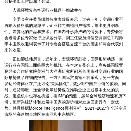
会秘书长王雷出席了会议。
宏观环境复杂空调行业机遇与挑战并存
专委会主任委员缪雄伟发表致辞表示，过去一年，空调行业不
再陷入价格战的泥潭里，企业转向围绕用户需求，推出更具创新
性、差异化的产品和技术。在国内外形势严峻的情况下，专委会将
会邀请多位专家做行业课题分享。副主任委员海信空调副总工程师
李本卫致欢迎词表示了对专委会搭建交流平台的感谢和与会代表到
来的欢迎。
正如缪雄伟所言，近年来，宏观环境剧变，国际形势动荡，空
调行业在国际上面临巨大的挑战。在本次专委会上，商务部国际贸
易经济合作研究院美洲与大洋洲研究所副所长周密对空调行业的国
际形势做了详细的报告。一方面国际贸易额不容乐观，另一方面，
发达经济体正在广泛讨论“去风险化”，减少对中国产业链的依赖。同
时，通货膨胀、逆全球化等趋势也在推动企业去迎接本土化的挑
战。但危机中也存在机遇，据IMF的预测，虽然全球经济增速有所下
滑，但新兴经济体和发展中国家的形势相对发达国家具有一定优
势。并且根据Mordor Intelligence预测分析，2021~2027年全球空调
市场的高速增长地区在南亚和中东地区。