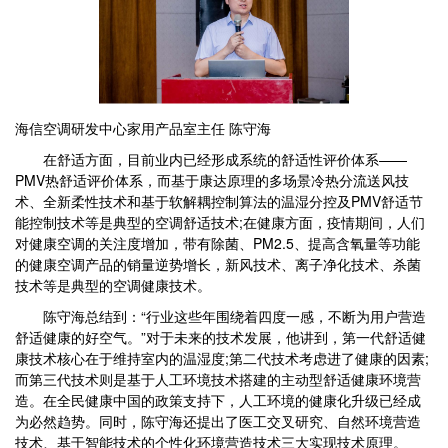
海信空调研发中心家用产品室主任 陈守海
在舒适方面，目前业内已经形成系统的舒适性评价体系——
PMV热舒适评价体系，而基于康达原理的多场景冷热分流送风技
术、全新柔性技术和基于软解耦控制算法的温湿分控及PMV舒适节
能控制技术等是典型的空调舒适技术;在健康方面，疫情期间，人们
对健康空调的关注度增加，带有除菌、PM2.5、提高含氧量等功能
的健康空调产品的销量逆势增长，新风技术、离子净化技术、杀菌
技术等是典型的空调健康技术。
陈守海总结到：“行业这些年围绕着四度一感，不断为用户营造
舒适健康的好空气。”对于未来的技术发展，他讲到，第一代舒适健
康技术核心在于维持室内的温湿度;第二代技术考虑进了健康的因素;
而第三代技术则是基于人工环境技术搭建的主动型舒适健康环境营
造。在全民健康中国的政策支持下，人工环境的健康化升级已经成
为必然趋势。同时，陈守海还提出了医工交叉研究、自然环境营造
技术、基于智能技术的个性化环境营造技术三大实现技术原理。