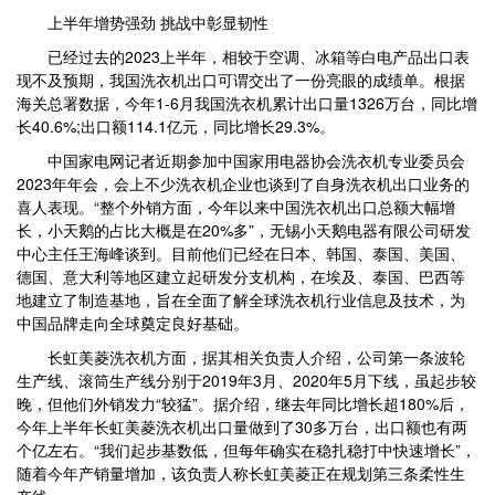
上半年增势强劲 挑战中彰显韧性
已经过去的2023上半年，相较于空调、冰箱等白电产品出口表
现不及预期，我国洗衣机出口可谓交出了一份亮眼的成绩单。根据
海关总署数据，今年1-6月我国洗衣机累计出口量1326万台，同比增
长40.6%;出口额114.1亿元，同比增长29.3%。
中国家电网记者近期参加中国家用电器协会洗衣机专业委员会
2023年年会，会上不少洗衣机企业也谈到了自身洗衣机出口业务的
喜人表现。“整个外销方面，今年以来中国洗衣机出口总额大幅增
长，小天鹅的占比大概是在20%多”，无锡小天鹅电器有限公司研发
中心主任王海峰谈到。目前他们已经在日本、韩国、泰国、美国、
德国、意大利等地区建立起研发分支机构，在埃及、泰国、巴西等
地建立了制造基地，旨在全面了解全球洗衣机行业信息及技术，为
中国品牌走向全球奠定良好基础。
长虹美菱洗衣机方面，据其相关负责人介绍，公司第一条波轮
生产线、滚筒生产线分别于2019年3月、2020年5月下线，虽起步较
晚，但他们外销发力“较猛”。据介绍，继去年同比增长超180%后，
今年上半年长虹美菱洗衣机出口量做到了30多万台，出口额也有两
个亿左右。“我们起步基数低，但每年确实在稳扎稳打中快速增长”，
随着今年产销量增加，该负责人称长虹美菱正在规划第三条柔性生