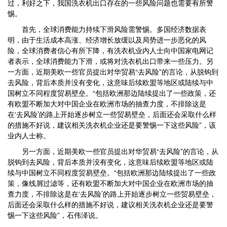
过，利好之下，我国洗衣机出口存在的一些风险问题也需要有所警
惕。
首先，全球消费能力持续下滑风险需警惕。多国经济数据表
明，由于生活成本高涨、经济增长放缓以及局势进一步恶化的风
险，全球消费者信心有所下降，有洗衣机业内人士向中国家电网记
者表示，全球消费能力下滑，或将对洗衣机出口带来一些压力。另
一方面，近期美欧一些官员提出对华贸易“去风险”的言论，从脱钩到
去风险，背后本质并没有变化，这意味后续欧盟等地区或陆续与中
国树立不同程度贸易壁垒。“包括欧洲那边陆续提出了一些政策，还
有欧盟不断加大对中国企业在欧洲市场的抽查力度，不排除这是
在‘去风险’的路上开始逐步树立一些贸易壁垒，后面还会采取什么样
的措施不好说，建议相关洗衣机企业还是要警惕一下这些风险”，该
业内人士称。
另一方面，近期美欧一些官员提出对华贸易“去风险”的言论，从
脱钩到去风险，背后本质并没有变化，这意味后续欧盟等地区或陆
续与中国树立不同程度贸易壁垒。“包括欧洲那边陆续提出了一些政
策，像线屑过滤等，还有欧盟不断加大对中国企业在欧洲市场的抽
查力度，不排除这是在‘去风险’的路上开始逐步树立一些贸易壁垒，
后面还会采取什么样的措施不好说，建议相关洗衣机企业还是要警
惕一下这些风险”，石伟泽说。