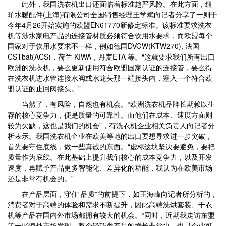
此外，我国洗衣机出口还面临着标准趋严风险。在此方面，纽
珀水暖配件(上海)有限公司全国销售经理王学斌向记者分享了一则于
今年4月26开始实施的欧盟EN61770新修定标准。该标准要求洗衣
机等涉水家电产品的连接管材质必须符合饮用水要求，而欧盟每个
国家对于饮用水要求不一样，例如德国DVGW(KTW270), 法国
CSTbat(ACS)，荷兰 KIWA，丹麦ETA 等。“这就要求我们所有出口
欧洲的洗衣机，要么更新使用符合欧盟国家认证的连接管，要么得
在洗衣机进水管连接水阀或水龙头那一端接头内，塞入一个符合欧
盟认证的止回阀接头。”
当然了，有风险，自然也有机会。“欧洲洗衣机品牌长期赖以生
存的核心竞争力，便是质量的可靠性。而他们在成本、速度方面则
较为欠缺，这也是我们的机会”，有洗衣机企业相关负责人向记者分
析表示。我国洗衣机企业在欧美等地的出口要想寻求进一步突破，
首先要守住底线，做一些真诚的东西。“虚标这块坚决要避免，要把
质量作为底线。在此基础上提升我们核心的成本竞争力，以及开发
速度，再赋予产品更多智能化、差异化的功能，我认为在欧美市场
还是非常有机会的。”
在产品层面，守住“品质”的前提下，如王海峰向记者所分析的，
消费者对于高端的体验和需求不断提升，因此高端洗烘套装、干衣
机等产品在国内外市场都拥有较大的机会。“同时，近期我走访东盟
等一些海外市场发现，整个轻巧类产品的增长非常快，也是企业可