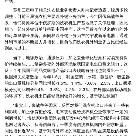
产线。
苏州三星电子相关洗衣机业务负责人则向记者透露，经历多轮
调整，目前三星洗衣机主要以外销业务为主，今年因俄乌战争关
系，他们将原本位于俄罗斯的洗衣机生产基地做了关停处理，因此
相当一部分外销订单转移到中国生产，这也导致今年以来他们的外
销订单量增长显著。而同样以外销业务为主的宁波新乐电器，通过
外销市场的不断发力并增长，目前他们洗衣机外销业务占比已经达
到90%以上。
当下，地缘政治、通胀压力，加之去全球化思潮和贸易投资保
护持续抬头……复杂多变的外部环境给我国家电出口带来阻力，这
从上半年我国不同品类家电产品出口表现略有分化也能看出一二。
根据海关总署数据，今年1-6月，我国空调、冰箱、微波炉、吸尘器
的出口量规模分别同比增长-1.5%、1.4%、-3.6%、2.3%，出口额规
模分别同比增长0.4%、-3.3%、-4.7%、2.3%。在外部风险扰动增多
的环境下，洗衣机出口能够做到较好的增长，基于哪些原因?
“事实上，像战争等因素，反而对我们洗衣机出口带来了一些有
利影响，加上像货柜价格、汇率变动也给洗衣机企业带来了一定的
利润增长”，海信家电集团洗衣机研发中心副总经理石伟泽向中国家
电网记者表示。从海信而言，一季度海信洗衣机国内外需求旺盛，
同比增长近38%。基于对海外市场的高度重视和对品牌建设的持续