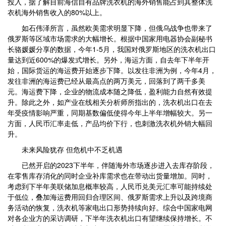
投入，据了解目前海信自有品牌洗衣机的海外销售能占到其整体洗
衣机海外销售收入的80%以上。
如石伟泽所言，虽然欧美需求明显下降，但俄乌战争也带来了
俄罗斯等区域市场需求的大幅增长。根据中国家用电器协会副秘书
长骆媛媛分享的数据，今年1-5月，我国对俄罗斯地区的洗衣机出口
量达到近600%的爆发式增长。另外，海运方面，自去年下半年开
始，国际货运的海运费开始逐步下降。以发往非洲为例，今年4月，
发往非洲的海运费已经从最高点的两万美元，回落到了两千多美
元。海运费下降，企业的物流成本随之降低，盈利能力自然有效提
升。除此之外，如产业在线相关分析师所指出的，洗衣机出口在去
年受疫情影响严重，同期基数偏低使得今年上半年增幅较大。另一
方面，人民币汇率走低，产品均价下行，也刺激洗衣机外销大幅回
升。
未来风险犹存 但危机中不乏机遇
已然开启的2023下半年，伴随海外市场逐步进入去库存阶段，
在零售库存消化的同时企业补库需求也在带动出货量增加。同时，
考虑到下半年美联储加息概率较高，人民币兑美元汇率可能持续处
于低位，叠加海运费用回归合理区间、俄罗斯需求上升以及跨境商
务活动的恢复，洗衣机等家电出口形势持续向好。综合中国家电网
对各企业方的采访调研，下半年洗衣机出口有望继续保持增长。不