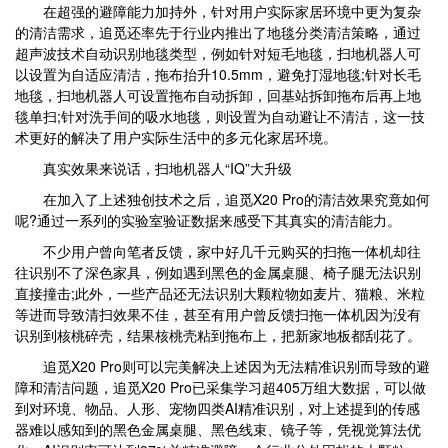
在超强的避障能力加持外，针对用户实际家居环境中更为复杂
的清洁需求，追觅还率先于行业内推出了地毯分类清洁策略，通过
超声波技术自动识别地毯类型，例如针对短毛地毯，扫地机器人可
以设置为自适应清洁，拖布抬升10.5mm，避免打湿地毯;针对长毛
地毯，扫地机器人可设置拖布自动拆卸，回基站拆卸拖布后再上地
毯单扫;针对洗手间的吸水地毯，则设置为自动避让不清洁，这一技
术更好的解决了用户实际生活中的多元化家居环境。
真实效果来说话，扫地机器人“IQ”大升级
在加入了上述独创技术之后，追觅X20 Pro的清洁效果究竟如何
呢?通过一系列的实验室验证数据来感受下其真实的清洁能力。
不少用户曾向笔者反馈，家中好几千元购买的扫拖一体机却往
往识别不了深色家具，例如遇到黑色的金属桌腿、椅子腿无法识别
直接撞击;此外，一些产品还无法识别大颗粒物如麦片、猫粮、米粒
等进而导致清扫效果不佳，甚至有用户曾反馈扫拖一体机因为没有
识别到核桃碎壳，结果核桃壳粘到拖布上，把新家地板都刮花了。
追觅X20 Pro则可以完美解决上述因为无法精准识别而导致的避
障和清洁问题，追觅X20 Pro已采集学习超405万组大数据，可以做
到对环境、物品、人形、宠物四类AI精准识别，对上述提到的传感
器难以感知到的黑色金属桌腿、黑色线束、镜子等，凭视觉算法优