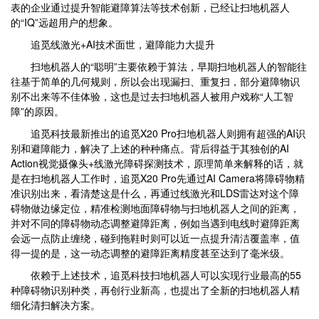
表的企业通过提升智能避障算法等技术创新，已经让扫地机器人
的“IQ”远超用户的想象。
追觅线激光+AI技术面世，避障能力大提升
扫地机器人的“聪明”主要依赖于算法，早期扫地机器人的智能往
往基于简单的几何规则，所以会出现漏扫、重复扫，部分避障物识
别不出来等不佳体验，这也是过去扫地机器人被用户戏称“人工智
障”的原因。
追觅科技最新推出的追觅X20 Pro扫地机器人则拥有超强的AI识
别和避障能力，解决了上述的种种痛点。背后得益于其独创的AI
Action视觉摄像头+线激光障碍探测技术，原理简单来解释的话，就
是在扫地机器人工作时，追觅X20 Pro先通过AI Camera将障碍物精
准识别出来，看清楚这是什么，再通过线激光和LDS雷达对这个障
碍物做边缘定位，精准检测地面障碍物与扫地机器人之间的距离，
并对不同的障碍物动态调整避障距离，例如当遇到电线时避障距离
会远一点防止缠绕，碰到拖鞋时则可以近一点提升清洁覆盖率，值
得一提的是，这一动态调整的避障距离精度甚至达到了毫米级。
依赖于上述技术，追觅科技扫地机器人可以实现行业最高的55
种障碍物识别种类，再创行业新高，也提出了全新的扫地机器人精
细化清扫解决方案。