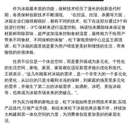
作为冰箱最本质的功能，保鲜技术经历了漫长的创新迭代时
期，各类保鲜创新技术不断涌现。 “在控温、控湿、杀菌等方面，
冰箱企业们做得都很好，都有不同的技术。松下在这部分通过3个科
技进行控制：-3℃保鲜来进行温度控制、纳诺怡杀菌除味来保证食
材新鲜和除异味，超声波加湿来控制食材湿度，最终致力于给用户
带来不同食材、不同保鲜的体验”，松下家电营销中心总监王祺强
调，松下冰箱的愿景就是要为用户缔造更美好和憧憬的生活，带来
愉悦的价值体验。
住房不仅仅是一个休息空间，而是要升级成为多元化、个性化
的生活空间，家电、家居、家装都在适应新需求做出优化和迭代。
王祺表示，“这几年顾客对冰箱的需求，是一个非常大的一个多元化
的变化，从以往的只是冷藏和冷冻的保鲜，到家庭的场景里多元化
的需求，并催生了第二台的冰箱需求，如酒柜、冰吧、美妆冰箱
等，也将成为冰箱市场未来的突破点。”。
作为实力雄厚的家电企业，松下冰箱始终坚持用技术革新,实现
产品迭代,引领产业升级。相信未来松下冰箱也将步履不停，持续加
大构建厨居一体化空间的力度，为消费者创造更加美好的家居生
活。