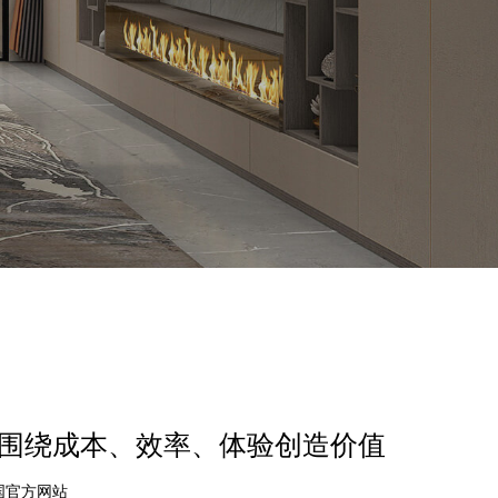
家电围绕成本、效率、体验创造价值
中国官方网站