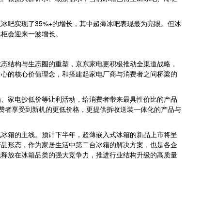
吧实现了35%+的增长，其中超薄冰吧表现最为亮眼。但冰
冰柜会迎来一波增长。
态结构与生态圈的重塑，京东家电更积极推动全渠道战略，
中心的核心价值理念，和搭建起家电厂商与消费者之间桥梁的
、家电抄低价等让利活动，给消费者带来最具性价比的产品
消费者享受到新机的更低价格，更提供拆收送装一体化的产品与
冰箱的主线。预计下半年，超薄嵌入式冰箱的新品上市将呈
产品形态，作为家居生活中第二台冰箱的解决方案，也是各企
续释放在冰箱品类的强大竞争力，推进行业结构升级的高质量