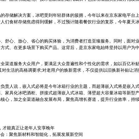
存储解决方案，冰吧受到年轻群体的簇拥，今年以来在京东家电平台上冰
后人们食材存储焦虑得到缓解，不过预计随着餐饮行业的复苏，今年夏天
舒心、放心、省心的购买体验，为消费者打造至臻服务。同时，面对业
多方式、在更多场景下购买产品。这背后，是京东家电始终坚持以用户为
渠道服务大众用户，要满足大众普遍性和个性化的需求，如以百亿补贴
其对生活的高格调要求;对老用户的焕新需求，不仅提供以旧换新补贴让
责人说，嵌入式必将是今年冰箱行业的主题，而超薄嵌入式将是嵌入式
箱、家具化冰吧酒柜、拼接式超薄嵌入式冰箱、薄壁超大容量冰箱等新型
为核心，加之全渠道融合发展布局，聚焦高增长赛道，提升行业效率，持
度，才能真正让老年人安享晚年
小家电分会：聚焦新材料和智能化，拓展发展新空间