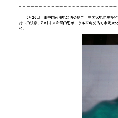
5月26日，由中国家用电器协会指导、中国家电网主办的“智
行业的观察、和对未来发展的思考。京东家电凭借对市场变
验。