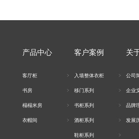
产品中心
客户案例
关
客厅柜
入墙整体衣柜
公司
书房
移门系列
企业
榻榻米房
书柜系列
品牌
衣帽间
酒柜系列
发展
鞋柜系列