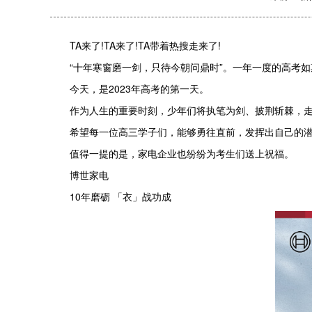
TA来了!TA来了!TA带着热搜走来了!
“十年寒窗磨一剑，只待今朝问鼎时”。一年一度的高考如
今天，是2023年高考的第一天。
作为人生的重要时刻，少年们将执笔为剑、披荆斩棘，走
希望每一位高三学子们，能够勇往直前，发挥出自己的潜
值得一提的是，家电企业也纷纷为考生们送上祝福。
博世家电
10年磨砺 「衣」战功成