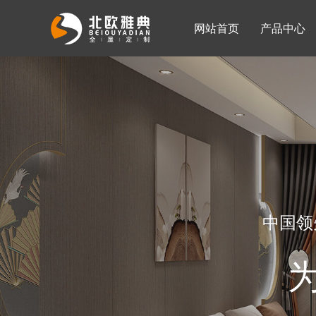
网站首页
产品中心
入墙整体衣柜
移门系列
公司简介
公司新闻
客厅柜
中国领