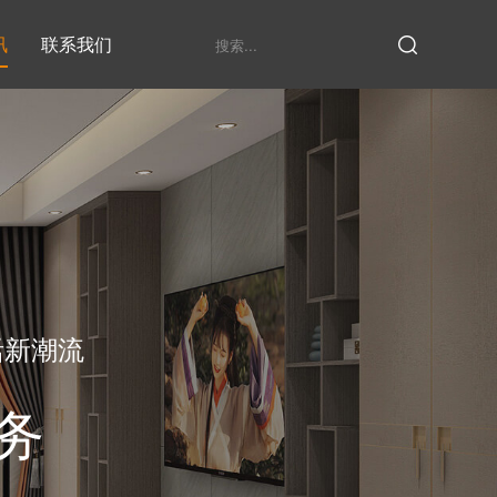
讯
联系我们
鞋柜系列
衣柜系列
家具定制厂家
发展历程
衣帽间
活新潮流
务