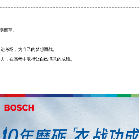
期而至。
进考场，为自己的梦想而战。
力，在高考中取得让自己满意的成绩。