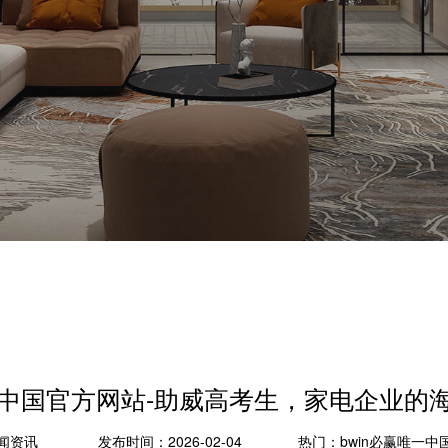
一中国官方网站-​​​助威高考生，家电企业
闻资讯
发布时间：2026-02-04
热门：
bwin必赢唯一