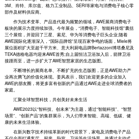
3M、肖特、库尔兹、格力工业制品、SERI等家电与消费电子核心零
部件及材料供应商。
作为技术变革、产品迭代最为频繁的领域，AWE展商消费电子
板块的展示力度持续加强。今年展会，“消费电子、智能科技馆”囊括
三个展馆，并迎回了三星、索尼、华为等消费电子巨头企业;随着
AWE国际化逐渐深入，“国际品牌馆”呈现百家争鸣的场面，Miele将
展位面积扩大至超千平方米、意大利厨电品牌Bertazzoni博塔桑尼及
TEKA德格电器均迎来AWE首秀;自上届恒洁卫浴加入后，箭牌卫浴
接踵而至，进一步扩大了AWE智慧家居的生态版图。
不断增长的展商名单、不断扩充的生态版图，正是AWE助力产
业再次腾飞的价值化体现。姜风表示，我们欢迎更多的企业加入
AWE的朋友圈，将更多富有创新的产品通过AWE走进全球消费者的
家庭。
汇聚全球智慧科技，共创美好未来生活
AWE2023以“智科技、创未来”为主题，通过“智能科技”、“智慧
场景”、“创新产品”的集群展示，为人们带来智能、高端、低碳、健
康的未来生活体验。
在新兴数字技术持续革新的时代背景下，家电及消费电子产品
不仅全面打通客厅、厨房、卧室、卫浴等生活场景，并通过主动式