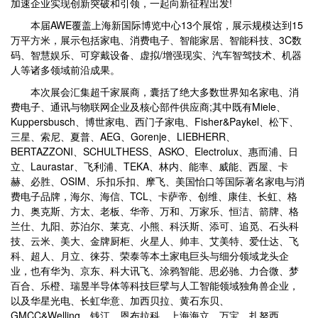
加速企业实现创新突破和引领，一起向新征程出发!
本届AWE覆盖上海新国际博览中心13个展馆，展示规模达到15
万平方米，展示包括家电、消费电子、智能家居、智能科技、3C数
码、智慧娱乐、可穿戴设备、虚拟/增强现实、汽车智驾技术、机器
人等诸多领域前沿成果。
本次展会汇集超千家展商，囊括了绝大多数世界知名家电、消
费电子、通讯与物联网企业及核心部件供应商;其中既有Miele、
Kuppersbusch、博世家电、西门子家电、Fisher&Paykel、松下、
三星、索尼、夏普、AEG、Gorenje、LIEBHERR、
BERTAZZONI、SCHULTHESS、ASKO、Electrolux、惠而浦、日
立、Laurastar、飞利浦、TEKA、林内、能率、威能、西屋、卡
赫、必胜、OSIM、乐扣乐扣、摩飞、美国怡口等国际著名家电与消
费电子品牌，海尔、海信、TCL、卡萨帝、创维、康佳、长虹、格
力、奥克斯、方太、老板、华帝、万和、万家乐、恒洁、箭牌、格
兰仕、九阳、苏泊尔、莱克、小熊、科沃斯、添可、追觅、石头科
技、云米、美大、金牌厨柜、火星人、帅丰、艾美特、爱仕达、飞
科、超人、月立、徕芬、荣泰等本土家电巨头与细分领域龙头企
业，也有华为、京东、科大讯飞、涂鸦智能、思必驰、力合微、梦
百合、乐橙、瑞昱半导体等科技巨擘与人工智能领域独角兽企业，
以及华星光电、长虹华意、加西贝拉、黄石东贝、
GMCC&Welling、钱江、恩布拉科、上海海立、万宝、扎努西、