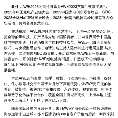
此外，AWE2023同期还将举办AWE2023艾普兰奖颁奖典礼、
2023年中国家电产业链大会、2023中国家电创新零售峰会、GTIC
2023全球AloT智能家居峰会、2023中国清洁电器高峰论坛等官方论
坛活动，共同交流智慧新知。
在消费端，AWE将继续强化“智慧生活、全球平台”的展会定位，
把全球的黑科技、好产品推介给中国消费者，并向世界展示中国品
牌与中国制造，打造消费者年度科技狂欢节。AWE开启展会直播新
模式，与央视财经合作，邀请知名主持人陈伟鸿进行逛展直播;与京
东合作，网红探展加BOSS直播，开启京东家电AWE五一焕新周。与
抖音合作，开创抖音“AWE潮电盛典”话题，打造线下“心动潮电
展”+线上“AR云逛展”全景式逛展体验，并聚集涂磊等高流量达人探
展直播。
本届AWE还与百度、知乎、微博、什么值得买、小红书、好好
住、住小帮等社交平台基于自身数字营销优势，让AWE更广泛的被
看到、被期待、被关注;与高和传媒、永达传媒、视窗传媒、新潮传
媒等数字化传媒平台合作，覆盖全国主流城市高铁、上海本地主流
商圈及上海上万个社区，辐射亿万人群。
随着国际环境的逐步开放，来到AWE的海外观众呈指数级增长;
海尔邀请来自全球20多个国家的约300名客户于疫情后第一时间来到