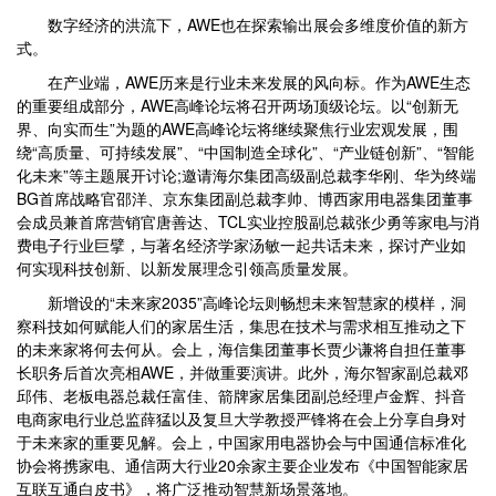
数字经济的洪流下，AWE也在探索输出展会多维度价值的新方
式。
在产业端，AWE历来是行业未来发展的风向标。作为AWE生态
的重要组成部分，AWE高峰论坛将召开两场顶级论坛。以“创新无
界、向实而生”为题的AWE高峰论坛将继续聚焦行业宏观发展，围
绕“高质量、可持续发展”、“中国制造全球化”、“产业链创新”、“智能
化未来”等主题展开讨论;邀请海尔集团高级副总裁李华刚、华为终端
BG首席战略官邵洋、京东集团副总裁李帅、博西家用电器集团董事
会成员兼首席营销官唐善达、TCL实业控股副总裁张少勇等家电与消
费电子行业巨擘，与著名经济学家汤敏一起共话未来，探讨产业如
何实现科技创新、以新发展理念引领高质量发展。
新增设的“未来家2035”高峰论坛则畅想未来智慧家的模样，洞
察科技如何赋能人们的家居生活，集思在技术与需求相互推动之下
的未来家将何去何从。会上，海信集团董事长贾少谦将自担任董事
长职务后首次亮相AWE，并做重要演讲。此外，海尔智家副总裁邓
邱伟、老板电器总裁任富佳、箭牌家居集团副总经理卢金辉、抖音
电商家电行业总监薛猛以及复旦大学教授严锋将在会上分享自身对
于未来家的重要见解。会上，中国家用电器协会与中国通信标准化
协会将携家电、通信两大行业20余家主要企业发布《中国智能家居
互联互通白皮书》，将广泛推动智慧新场景落地。