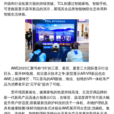
升级和行业拓展方面的持续突破。TCL则通过智能家电、智能手机、
可变曲面显示器等新品的演示，展现其全品类智能物联生态布局和
智能生活体验。
AWE2023汇聚号称“3S”的三星、索尼、夏普三大国际显示行业
巨头，展开8K电视、前沿显示技术之争;新型显示AR/VR新品也在
AWE上崭露锋芒，TCL雷鸟的AR眼镜，海信、创维的VR一体机等产
品为消费者开启“元宇宙”提供了可能。
受环境因素催化，健康家电的热度持续高涨。主流空调品牌的
新一代新风产品迅速占领展台C位，在噪音、温湿度调节等方面大幅
提升用户舒适度;搭载最新洗烘护科技的洗干一体机、衣物护理机及
具有健康除菌/保鲜功能的各式冰箱在AWE展开同台竞技;洗碗机、集
成灶、洗地机、智能料理机等细分化及新兴产品发展也取得长足进