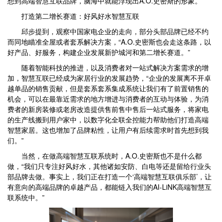
想到高端智慧互联品牌，脑海中就能浮现出A.O.史密斯的形象。”
打造第二增长赛道：好风好水智慧互联
邱步提到，观察中国家电企业的走向，部分头部品牌已经不约
而同地瞄准全屋或者套系解决方案，“A.O.史密斯也会走这条路，以
好产品、好服务，构建企业发展新护城河和第二增长赛道。”
随着智能科技的推进，以及消费者对一站式解决方案需求的增
加，智慧互联已经成为家居行业的发展趋势，“企业的发展离不开卓
越单品的销售贡献，但是套系套系集成系统让我们有了前置销售的
机会，可以在最靠近需求的地方增进与消费者的互动与体验，为消
费者的新房装修或老房改造提供售前售中售后一站式服务，将家电
的生产线搬到用户家中，以数字化全联全控能力帮助他们打造高端
智慧家居。这也增加了品牌粘性，让用户有后续需求时首先想到我
们。”
当然，在做高端智慧互联系统时，A.O.史密斯也不是什么都
做，“我们只专注好风好水，其他诸如安防、白电等还是留给行业头
部品牌去做。事实上，我们正在打造一个‘高端智慧互联俱乐部’，让
有意向的高端品牌的卓越产品，都能链入我们的AI-LiNK高端智慧互
联系统中。”