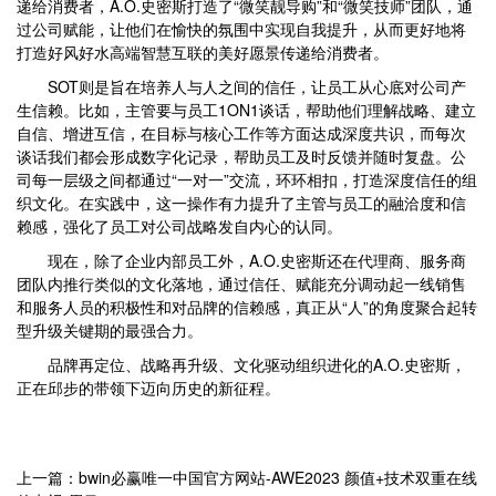
递给消费者，A.O.史密斯打造了“微笑靓导购”和“微笑技师”团队，通
过公司赋能，让他们在愉快的氛围中实现自我提升，从而更好地将
打造好风好水高端智慧互联的美好愿景传递给消费者。
SOT则是旨在培养人与人之间的信任，让员工从心底对公司产
生信赖。比如，主管要与员工1ON1谈话，帮助他们理解战略、建立
自信、增进互信，在目标与核心工作等方面达成深度共识，而每次
谈话我们都会形成数字化记录，帮助员工及时反馈并随时复盘。公
司每一层级之间都通过“一对一”交流，环环相扣，打造深度信任的组
织文化。在实践中，这一操作有力提升了主管与员工的融洽度和信
赖感，强化了员工对公司战略发自内心的认同。
现在，除了企业内部员工外，A.O.史密斯还在代理商、服务商
团队内推行类似的文化落地，通过信任、赋能充分调动起一线销售
和服务人员的积极性和对品牌的信赖感，真正从“人”的角度聚合起转
型升级关键期的最强合力。
品牌再定位、战略再升级、文化驱动组织进化的A.O.史密斯，
正在邱步的带领下迈向历史的新征程。
上一篇：bwin必赢唯一中国官方网站-AWE2023 颜值+技术双重在线