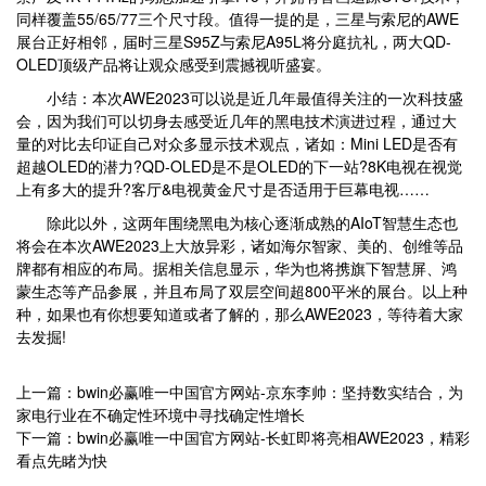
同样覆盖55/65/77三个尺寸段。值得一提的是，三星与索尼的AWE
展台正好相邻，届时三星S95Z与索尼A95L将分庭抗礼，两大QD-
OLED顶级产品将让观众感受到震撼视听盛宴。
小结：本次AWE2023可以说是近几年最值得关注的一次科技盛
会，因为我们可以切身去感受近几年的黑电技术演进过程，通过大
量的对比去印证自己对众多显示技术观点，诸如：Mini LED是否有
超越OLED的潜力?QD-OLED是不是OLED的下一站?8K电视在视觉
上有多大的提升?客厅&电视黄金尺寸是否适用于巨幕电视……
除此以外，这两年围绕黑电为核心逐渐成熟的AIoT智慧生态也
将会在本次AWE2023上大放异彩，诸如海尔智家、美的、创维等品
牌都有相应的布局。据相关信息显示，华为也将携旗下智慧屏、鸿
蒙生态等产品参展，并且布局了双层空间超800平米的展台。以上种
种，如果也有你想要知道或者了解的，那么AWE2023，等待着大家
去发掘!
上一篇：bwin必赢唯一中国官方网站-京东李帅：坚持数实结合，为
家电行业在不确定性环境中寻找确定性增长
下一篇：bwin必赢唯一中国官方网站-长虹即将亮相AWE2023，精彩
看点先睹为快