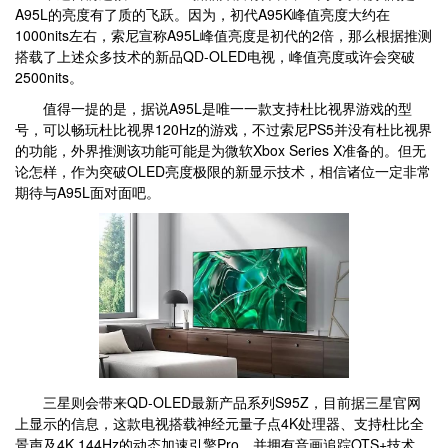
A95L的亮度有了质的飞跃。因为，初代A95K峰值亮度大约在
1000nits左右，索尼宣称A95L峰值亮度是初代的2倍，那么根据推测
搭载了上述众多技术的新品QD-OLED电视，峰值亮度或许会突破
2500nits。
值得一提的是，据说A95L是唯一一款支持杜比视界游戏的型
号，可以畅玩杜比视界120Hz的游戏，不过索尼PS5并没有杜比视界
的功能，外界推测该功能可能是为微软Xbox Series X准备的。但无
论怎样，作为突破OLED亮度极限的新显示技术，相信诸位一定非常
期待与A95L面对面吧。
三星则会带来QD-OLED最新产品系列S95Z，目前据三星官网
上显示的信息，这款电视搭载神经元量子点4K处理器、支持杜比全
景声及4K 144Hz的动态加速引擎Pro，并拥有音画追踪OTS+技术，