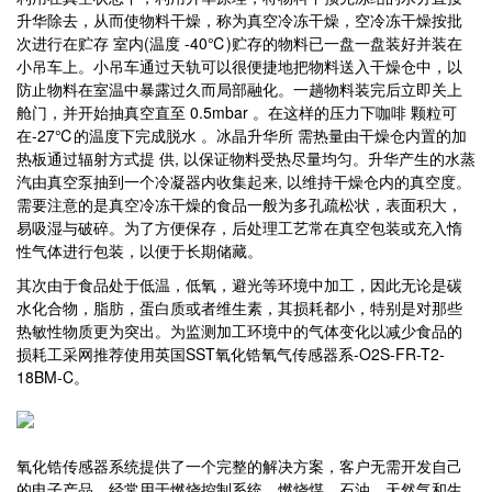
升华除去，从而使物料干燥，称为真空冷冻干燥，空冷冻干燥按批
次进行在贮存 室内(温度 -40℃)贮存的物料已一盘一盘装好并装在
小吊车上。小吊车通过天轨可以很便捷地把物料送入干燥仓中，以
防止物料在室温中暴露过久而局部融化。一趟物料装完后立即关上
舱门，并开始抽真空直至 0.5mbar 。在这样的压力下咖啡 颗粒可
在-27℃的温度下完成脱水 。冰晶升华所 需热量由干燥仓内置的加
热板通过辐射方式提 供, 以保证物料受热尽量均匀。升华产生的水蒸
汽由真空泵抽到一个冷凝器内收集起来, 以维持干燥仓内的真空度。
需要注意的是真空冷冻干燥的食品一般为多孔疏松状，表面积大，
易吸湿与破碎。为了方便保存，后处理工艺常在真空包装或充入惰
性气体进行包装，以便于长期储藏。
其次由于食品处于低温，低氧，避光等环境中加工，因此无论是碳
水化合物，脂肪，蛋白质或者维生素，其损耗都小，特别是对那些
热敏性物质更为突出。为监测加工环境中的气体变化以减少食品的
损耗工采网推荐使用英国SST氧化锆氧气传感器系-O2S-FR-T2-
18BM-C。
氧化锆传感器系统提供了一个完整的解决方案，客户无需开发自己
的电子产品。经常用于燃烧控制系统，燃烧煤，石油，天然气和生