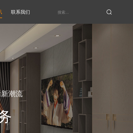
讯
联系我们
鞋柜系列
衣柜系列
家具定制厂家
发展历程
衣帽间
活新潮流
务