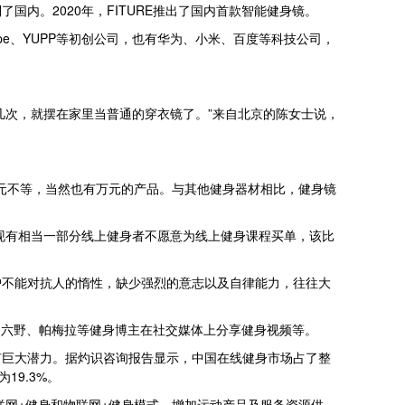
国内。2020年，FITURE推出了国内首款智能健身镜。
pe、YUPP等初创公司，也有华为、小米、百度等科技公司，
次，就摆在家里当普通的穿衣镜了。”来自北京的陈女士说，
 元不等，当然也有万元的产品。与其他健身器材相比，健身镜
现有相当一部分线上健身者不愿意为线上健身课程买单，该比
不能对抗人的惰性，缺少强烈的意志以及自律能力，往往大
周六野、帕梅拉等健身博主在社交媒体上分享健身视频等。
巨大潜力。据灼识咨询报告显示，中国在线健身市场占了整
19.3%。
网+健身和物联网+健身模式，增加运动产品及服务资源供