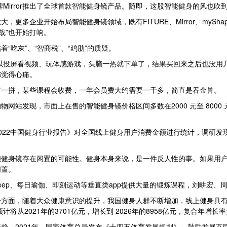
rror推出了全球首款智能健身镜产品。随即，这股智能健身的风也吹到了
企业开始布局智能健身镜领域，既有FITURE、Mirror、mySha
战”也开始打响。
灰”、“智商税”、“鸡肋”的质疑。
以投屏看视频、玩体感游戏，头脑一热就下单了，结果买回来之后也没用几
都觉得心痛。
一拼，某些课程会收费，一年会员费大约需要一千多，简直是吞金兽。
站发现，市面上在售的智能健身镜价格区间多数在2000 元至 8000
22中国健身行业报告》对全国线上健身用户消费金额进行统计，调研发
身镜存在闲置的可能性。健身本身来说，是一件反人性的事。如果用户
闲置。
p、每日瑜伽、即刻运动等垂直类app提供大量的锻炼课程，刘畊宏、
面，随着大众健康意识的提升，我国健身人群不断增加，线上健身具有
预计将从2021年的3701亿元，增长到 2026年的8958亿元，复合年增长率为
2021年，国家体育总局发布《十四五体育发展规划》，鼓励发展互联