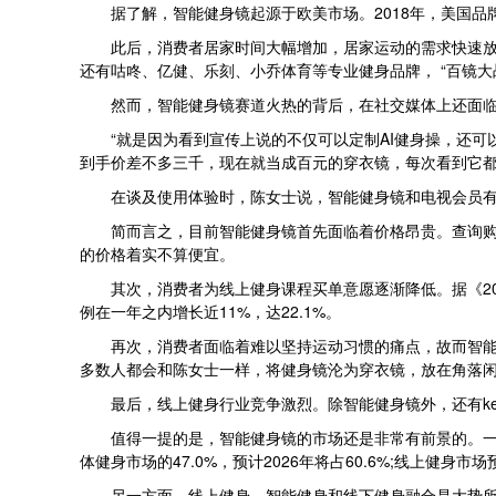
据了解，智能健身镜起源于欧美市场。2018年，美国品牌Mi
此后，消费者居家时间大幅增加，居家运动的需求快速放大，更多
还有咕咚、亿健、乐刻、小乔体育等专业健身品牌， “百镜大
然而，智能健身镜赛道火热的背后，在社交媒体上还面临着“吃
“就是因为看到宣传上说的不仅可以定制AI健身操，还可
到手价差不多三千，现在就当成百元的穿衣镜，每次看到它
在谈及使用体验时，陈女士说，智能健身镜和电视会员有
简而言之，目前智能健身镜首先面临着价格昂贵。查询购物网
的价格着实不算便宜。
其次，消费者为线上健身课程买单意愿逐渐降低。据《20
例在一年之内增长近11%，达22.1%。
再次，消费者面临着难以坚持运动习惯的痛点，故而智能健
多数人都会和陈女士一样，将健身镜沦为穿衣镜，放在角落
最后，线上健身行业竞争激烈。除智能健身镜外，还有kee
值得一提的是，智能健身镜的市场还是非常有前景的。一方
体健身市场的47.0%，预计2026年将占60.6%;线上健身市场
另一方面，线上健身、智能健身和线下健身融合是大势所趋。