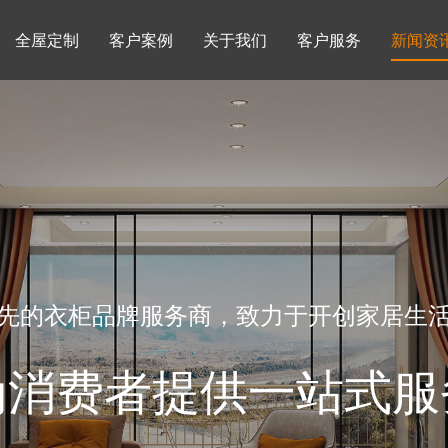
全屋定制
客户案例
关于我们
客户服务
新闻资
书柜系列
酒柜系列
企业文化
行业动态
书房
榻榻米房
品牌理念
产品知识
先的衣柜品牌服务商，致力于开创家居生
为消费者提供一站式服