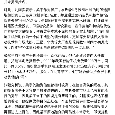
并未拥有姓名。
对此，刘雨实表示，柔宇作为屏厂，在B端业务没有出路的时候选择
增加投资自己布局C端打响知名度，并且通过营销造势积极争抢“首
款折叠屏”手机的名头，但是B端业务需要攻克技术难题、打通供应
链需要大量投资，C端建设品牌、铺设渠道、宣传营销和持续迭代也
同样需要大量投资，使得柔宇本就不充裕的资金雪上加霜，“而折叠
屏手机彼时作为一个尚不成熟的细分领域，更加需要持续投入来推
动技术和市场成熟，三星、华为等大厂也是花费数年时间才初见成
效，以柔宇的体量和资金自然很难在C端溅起一点水花。”
虽然当前折叠屏手机还属于小众化产品，但也正逐步走向大众市
场。艾瑞咨询数据显示，2022年我国智能手机出货量293万台，同
比下降3.5%，而折叠屏手机则展现出逆势增长的迅猛态势，同比增
长154.4%达3.6万台。那么，在此背景下，柔宇能否借助折叠屏手机
趋势“翻身”吗？
张毅分析说，柔宇的融资估值都相对较高，在债台高筑的现在，其
他投资者是不太容易再投资进去的，且在折叠屏市场上也有其他流
行的竞品，因此柔宇当下的困境是有些棘手的。刘雨实也表达了相
近的看法，他提到柔宇目前正处在一个迫切需要讲新故事融资续命
阶段，但此前花光多轮融资也没做好业务的经历，很难说服投资人
再砸进去上百亿，因此柔宇原地翻身的可能性非常渺茫，即便折叠