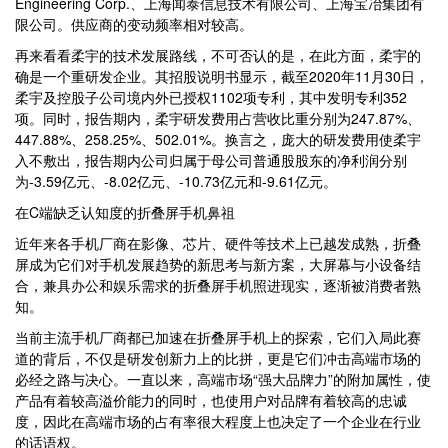
Engineering Corp.、上海闻泰信息技术有限公司、上海宝冶集团有
限公司。供应商的变动频率相对较高。
再来看看柔宇的技术发展路线，不可否认的是，在此方面，柔宇的
确是一个重研发企业。其招股说明书显示，截至2020年11月30日，
柔宇及控股子公司境内外已授权1102项专利，其中发明专利352
项。同时，报告期内，柔宇研发费用占营收比重分别为247.87%、
447.88%、258.25%、502.01%。换言之，庞大的研发费用使柔宇
入不敷出，报告期内公司归属于母公司普通股股东的净利润分别
为-3.59亿元、-8.02亿元、-10.73亿元和-9.61亿元。
在C端缺乏认知度的折叠屏手机鼻祖
近年来各手机厂商在影像、芯片、硬件等技术上已越发成熟，折叠
屏成为它们对手机发展趋势的新思考与新方案，大屏幕与小设备结
合，兼具办公和娱乐需求的折叠屏手机照进现实，逐渐被消费者熟
知。
当前主流手机厂商都已加速在折叠屏手机上的探索，它们入局此赛
道的背后，不仅是研发创新力上的比拼，更是它们冲击高端市场的
必经之路与决心。一直以来，高端市场“强大品牌力”的附加属性，使
产品有着较高溢价能力的同时，也使用户对品牌有着较高的忠诚
度，因此在高端市场的占有率很大程度上也决定了一个企业在行业
的话语权。