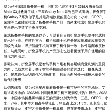
华为已推出5款折叠屏手机，同时其也即将于3月23日发布最新款
Mate X3折叠屏手机；三星Galaxy Note系列已正式退场，折叠屏手
机Galaxy Z系列似乎是其最高端旗舰的重心方向；小米、OPPO、
荣耀等也都陆续推出了折叠屏手机产品；而尚未推出折叠屏手机的
苹果也已申请了折叠屏专利。
纵观折叠屏手机的发展趋势，可以看到目前折叠屏手机硬件的成熟
度已经很高。在软件方面，横折智能手机在分屏应用和多应用等方
面较为成熟，竖折智能手机与直板手机保持一致，软件适配难度较
低。与此同时，折叠屏手机的产品形态也朝着更便于用户使用的轻
薄化方向演进。
张毅认为，折叠屏手机是智能手机市场有机会延续商业利润的重要
方向，也就意味着，整个智能手机由过去的芯片迭代、摄像头迭
代、屏幕迭代及UI迭代的增长时期，转而面向另外一端技术革命的
迭代和升级。
从销售端看，华为和三星占据着折叠屏手机市场中的主导地位。艾
瑞咨询发布的《2023年中国折叠屏手机市场洞察报告》显示，2022
年，中国市场折叠屏销量前五的品牌分别为华为、三星、OPPO、小
米、vivo，其中华为独占半壁江山，销量占比达51.3%。但其实，如
前文所提及，柔宇才是折叠屏手机鼻祖，但在消费市场上，柔宇却