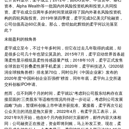
资本、Alpha Wealth等一批国内外风险投资机构和投资人共同投
资。柔宇在成立仅两年多的时间里就获得了国内外著名风险投资机
构的四轮风险投资。2019年第四季度，柔宇完成3亿美元F轮融资，
公司估值高达60亿美金。那么，曾经如此辉煌的柔宇何以沦落至
此？
未能盈利的独角兽
柔宇成立至今，不过十年多时间，但它在过去几年取得的成就，却
是很多公司几十年也望尘莫及的。2015年7月，柔宇启动世界首条超
薄柔性显示模组及柔性传感器量产线；2018年10月，柔宇正式发售
全球首款可折叠柔性屏手机柔派；2020年，柔宇科技进入《2020胡
润全球独角兽榜》排名第70位，同时位列《中国企业家》发布的
2020年度“中国科创企业百强榜”榜首，同年年底，柔宇向上交所递
交科创板IPO申请。
然而，仅不到两个月的时间，柔宇就以“考虑到公司股东结构存在直
接层面的‘三类股东’等适格性情况尚待进一步论证，考虑到公司发展
战略”为由，暂缓科创板上市申请并获批准。紧接着，柔宇再次引起
公众关注的消息是拖欠薪资，2022年4月，有柔宇员工表示，从
2021年9月开始，他在6个月内收到5封欠薪邮件，邮件内容大体相
同：公司融资正在推进，资金即将到账，马上补发工资。现在，柔