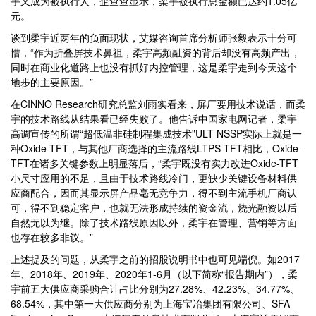
宇又成为被执行人，企查查显示，柔宇被执行总金额已达约1.05亿
元。
谈到柔宇近两年的负面现状，艾媒咨询首席分析师张毅表示十分可
惜，“作为折叠屏技术鼻祖，柔宇高频融资的背后却没有高频产出，
同时在商业化道路上也没有抓好内控管理，这是柔宇走到今天这个
地步的主要原因。”
在CINNO Research研究总监刘雨实看来，屏厂要用技术说话，而柔
宇的技术路线从结果看已经失败了。他告诉中国家电网记者，柔宇
高调宣传的所谓“超低温非硅制程集成技术”ULT-NSSP实际上就是一
种Oxide-TFT，与其他厂商选择的主流路线LTPS-TFT相比，Oxide-
TFT在诸多关键参数上明显落后，“柔宇既没有实力改进Oxide-TFT
小尺寸应用的不足，且由于技术路线冷门，更缺少关键设备材料供
应商配合，因而其显示屏产品毫无竞争力，得不到主流手机厂商认
可，得不到稳定客户，也就无法形成持续的资金流，烧光融资以后
自然无以为继。除了技术路线原因以外，柔宇在管理、营销等方面
也存在较多非议。”
上述提及的问题，从柔宇之前的招股说明书中也可见端倪。如2017
年、2018年、2019年、2020年1-6月（以下简称“报告期内”），柔
宇前五大供应商采购合计占比分别为27.28%、42.23%、34.77%、
68.54%，其中第一大供应商分别为上海宝冶集团有限公司、SFA