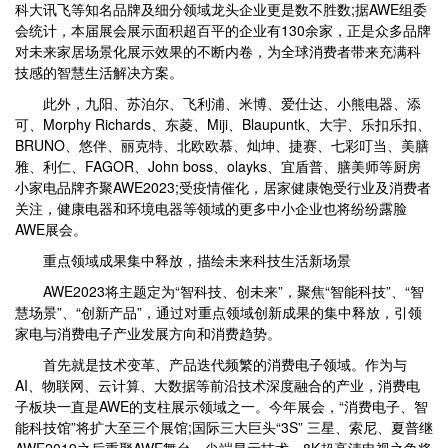
科大讯飞等知名品牌及细分领域龙头企业更是数不胜数;据AWE组委
会统计，本届展会展示面积超百平的企业有130余家，正是众多品牌
对未来家居场景化展示效果的不断内卷，为全球消费者带来充满科
技感的智慧生活解决方案。
此外，九阳、苏泊尔、飞利浦、米博、爱仕达、小熊电器、添
可、Morphy Richards、东菱、Miji、Blaupuntk、大宇、乐扣乐扣、
BRUNO、悠伴、丽克特、北欧欧慕、灿坤、捷赛、七彩叮当、美膳
雅、利仁、FAGOR、John boss、olayks、宜盾普、膳美师等厨房
小家电品牌齐聚AWE2023;受疫情催化，居家健康饱受行业及消费者
关注，健康电器和环境电器等领域的更多中小企业也将纷纷露脸
AWE展会。
重点领域成果集中释放，描绘未来科技生活新场景
AWE2023将主题定为“智科技、创未来”，聚焦“智能科技”、“智
慧场景”、“创新产品”，通过对重点领域创新成果的集中释放，引领
家电与消费电子产业发展方向和消费趋势。
首先就是技术变革、产品迭代频繁的消费电子领域。作为与
AI、物联网、云计算、大数据等前沿技术深度融合的产业，消费电
子板块一直是AWE的支柱展示领域之一。今年展会，“消费电子、智
能科技馆”将扩大至三个展馆;国际三大巨头“3S” 三星、索尼、夏普继