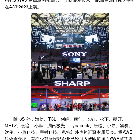
AWE2019之后重聚AWE舞台，尖端显示技术、8K超高清电视之争将
在AWE2023上演。
除“3S”外，海信、TCL、创维、康佳、长虹、松下、酷开、
METZ、韶音、小湃、腾讯极光、Dynabook、乐橙、小寻、宾狗、
达伦、小燕科技、宇树科技、飒特红外也将汇聚本届展会。据AWE
组委会介绍，有不少智能投影企业已经加入或即将加入AWE展商阵