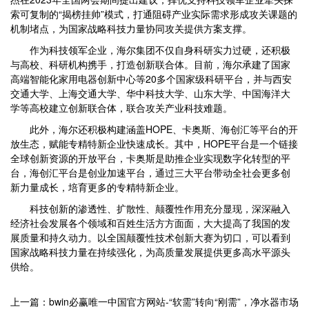
索可复制的“揭榜挂帅”模式，打通阻碍产业实际需求形成攻关课题的
机制堵点，为国家战略科技力量协同攻关提供方案支撑。
作为科技领军企业，海尔集团不仅自身科研实力过硬，还积极
与高校、科研机构携手，打造创新联合体。目前，海尔承建了国家
高端智能化家用电器创新中心等20多个国家级科研平台，并与西安
交通大学、上海交通大学、华中科技大学、山东大学、中国海洋大
学等高校建立创新联合体，联合攻关产业科技难题。
此外，海尔还积极构建涵盖HOPE、卡奥斯、海创汇等平台的开
放生态，赋能专精特新企业快速成长。其中，HOPE平台是一个链接
全球创新资源的开放平台，卡奥斯是助推企业实现数字化转型的平
台，海创汇平台是创业加速平台，通过三大平台带动全社会更多创
新力量成长，培育更多的专精特新企业。
科技创新的渗透性、扩散性、颠覆性作用充分显现，深深融入
经济社会发展各个领域和百姓生活方方面面，大大提高了我国的发
展质量和持久动力。以全国颠覆性技术创新大赛为切口，可以看到
国家战略科技力量在持续强化，为高质量发展提供更多高水平源头
供给。
上一篇：bwin必赢唯一中国官方网站-“软需”转向“刚需”，净水器市场