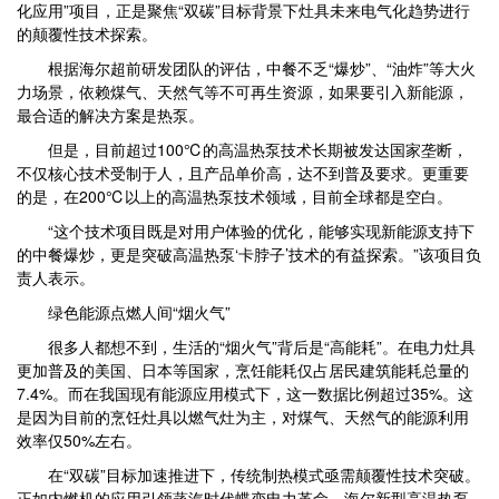
化应用”项目，正是聚焦“双碳”目标背景下灶具未来电气化趋势进行
的颠覆性技术探索。
根据海尔超前研发团队的评估，中餐不乏“爆炒”、“油炸”等大火
力场景，依赖煤气、天然气等不可再生资源，如果要引入新能源，
最合适的解决方案是热泵。
但是，目前超过100℃的高温热泵技术长期被发达国家垄断，
不仅核心技术受制于人，且产品单价高，达不到普及要求。更重要
的是，在200℃以上的高温热泵技术领域，目前全球都是空白。
“这个技术项目既是对用户体验的优化，能够实现新能源支持下
的中餐爆炒，更是突破高温热泵‘卡脖子’技术的有益探索。”该项目负
责人表示。
绿色能源点燃人间“烟火气”
很多人都想不到，生活的“烟火气”背后是“高能耗”。在电力灶具
更加普及的美国、日本等国家，烹饪能耗仅占居民建筑能耗总量的
7.4%。而在我国现有能源应用模式下，这一数据比例超过35%。这
是因为目前的烹饪灶具以燃气灶为主，对煤气、天然气的能源利用
效率仅50%左右。
在“双碳”目标加速推进下，传统制热模式亟需颠覆性技术突破。
正如内燃机的应用引领蒸汽时代蝶变电力革命，海尔新型高温热泵