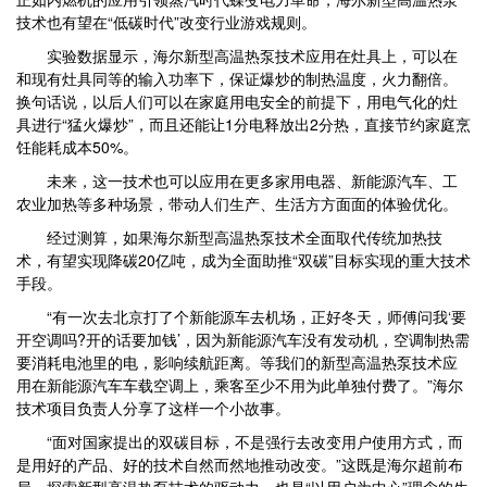
技术也有望在“低碳时代”改变行业游戏规则。
实验数据显示，海尔新型高温热泵技术应用在灶具上，可以在
和现有灶具同等的输入功率下，保证爆炒的制热温度，火力翻倍。
换句话说，以后人们可以在家庭用电安全的前提下，用电气化的灶
具进行“猛火爆炒”，而且还能让1分电释放出2分热，直接节约家庭烹
饪能耗成本50%。
未来，这一技术也可以应用在更多家用电器、新能源汽车、工
农业加热等多种场景，带动人们生产、生活方方面面的体验优化。
经过测算，如果海尔新型高温热泵技术全面取代传统加热技
术，有望实现降碳20亿吨，成为全面助推“双碳”目标实现的重大技术
手段。
“有一次去北京打了个新能源车去机场，正好冬天，师傅问我‘要
开空调吗?开的话要加钱’，因为新能源汽车没有发动机，空调制热需
要消耗电池里的电，影响续航距离。等我们的新型高温热泵技术应
用在新能源汽车车载空调上，乘客至少不用为此单独付费了。”海尔
技术项目负责人分享了这样一个小故事。
“面对国家提出的双碳目标，不是强行去改变用户使用方式，而
是用好的产品、好的技术自然而然地推动改变。”这既是海尔超前布