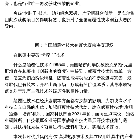
誉，也是行业唯一两次获此殊荣的企业。
突破“卡脖子”技术、助力绿色双碳、产学研融合创新，是海尔集
团此次获奖项目的鲜明标签，也折射了全国颠覆性技术创新大赛的
导向。
图：全国颠覆性技术创新大赛总决赛现场
在颠覆中突破“卡脖子”技术
什么是颠覆性技术?1995年，美国哈佛商学院教授克莱顿•克里
斯坦森在其著作《创新者的窘境》中提到，颠覆性技术以简单、方
便、便宜为初始阶段特征，随着性能与功能的不断改进与完善，最
终取代已有技术，开辟出新市场，形成新的价值体系，其最本质特
点是对于现有主流技术的破坏性颠覆性力量。
颠覆性技术在经济发展等方面都有深刻的影响。为加快高水平
科技自立自强的步伐，加强颠覆性技术供给、建立颠覆性技术“发现
—遴选—培育”机制，国家科技部自2021年起，面向重点高校、知名
科研院所、科技领军企业等国家战略科技力量展开技术征集与遴
选，并扶持优秀技术项目进行快速科研攻关、实现技术落地。
本次获评优胜奖的海尔“高温热泵技术及其在民用灶具中的产业