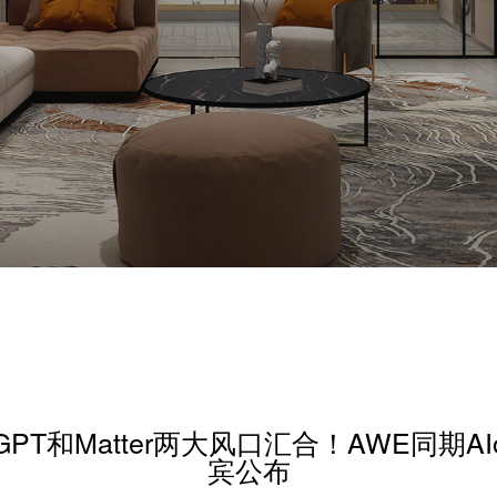
tGPT和Matter两大风口汇合！AWE同
宾公布