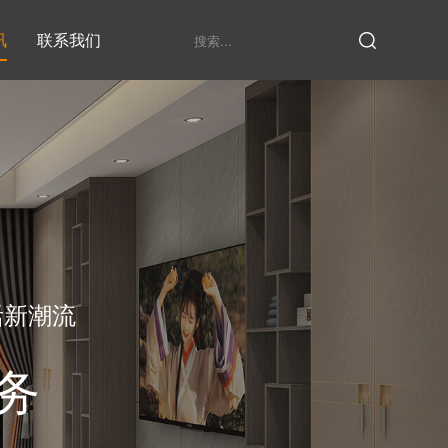
讯
联系我们
鞋柜系列
衣柜系列
家具定制厂家
发展历程
衣帽间
活新潮流
务