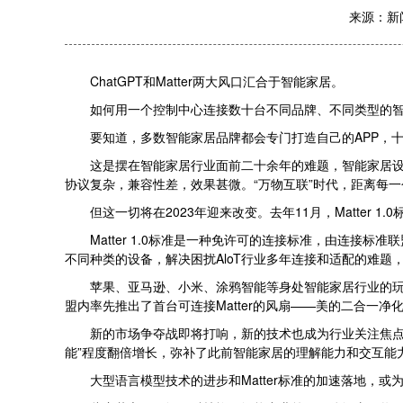
来源：
新
ChatGPT和Matter两大风口汇合于智能家居。
如何用一个控制中心连接数十台不同品牌、不同类型的智能
要知道，多数智能家居品牌都会专门打造自己的APP，十款
这是摆在智能家居行业面前二十余年的难题，智能家居设备
协议复杂，兼容性差，效果甚微。“万物互联”时代，距离每
但这一切将在2023年迎来改变。去年11月，Matter 1.
Matter 1.0标准是一种免许可的连接标准，由连接标准联盟(Con
不同种类的设备，解决困扰AloT行业多年连接和适配的难题，
苹果、亚马逊、小米、涂鸦智能等身处智能家居行业的玩家们闻风
盟内率先推出了首台可连接Matter的风扇——美的二合一净化
新的市场争夺战即将打响，新的技术也成为行业关注焦点。比
能”程度翻倍增长，弥补了此前智能家居的理解能力和交互能
大型语言模型技术的进步和Matter标准的加速落地，或