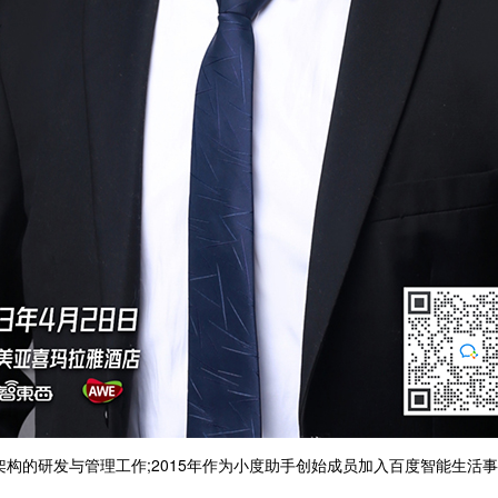
构的研发与管理工作;2015年作为小度助手创始成员加入百度智能生活