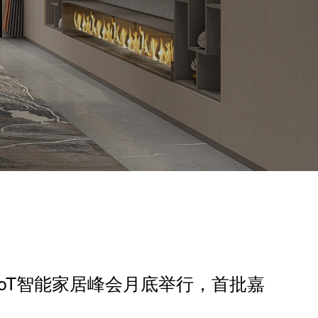
期AIoT智能家居峰会月底举行，首批嘉