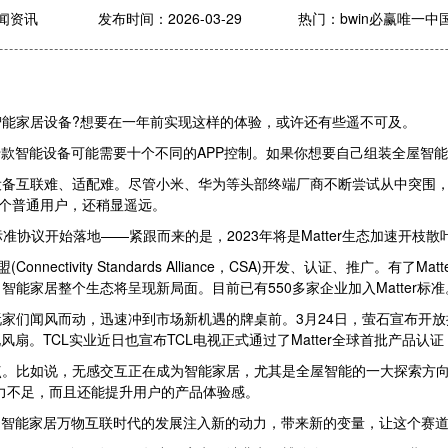
闻资讯
发布时间：2026-03-29
热门：
bwin必赢唯一
家居设备?想要在一年前实现这样的体验，或许还有些遥不可及。
智能设备可能需要十个不同的APP控制。如果你想要自己组装全屋智能
互联难、适配难。尽管小米、华为等头部终端厂商不断尝试从中突围，
一个普通用户，还稍显遥远。
0标准协议开始落地——紧跟而来的是，2023年将是Matter生态加速开枝
nectivity Standards Alliance，CSA)开发、认证、推广。有
智能家居整个生态将呈现新局面。目前已有550多家企业加入Matter标准
而动，迅速冲到市场新机遇的牌桌前。3月24日，萤石宣布开放接入Hom
风扇。TCL实业近日也宣布TCL电视正式通过了Matter全球首批产品认证
如说，无感交互正在成为智能家居，尤其是全屋智能的一大探索方向。以C
力不足，而且还能提升用户的产品体验感。
为智能家居万物互联时代的发展注入新的动力，带来新的变量，让这个赛