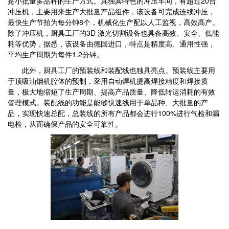
是小批量多品种的生产方式。其独具特色的冲压车间，有超过20台
冲压机，主要用来生产大批量产品组件，该设备可完成连续冲压，
最快生产节拍为每分钟8个，机械化生产配以人工监视，高效高产。
除了冲压机，厨具工厂的3D 激光切割设备也具备高效、安全、低能
耗等优势，据悉，该设备由德国进口，特点是精度高、通用性强，
平均生产周期为每件1.2分钟。
此外，厨具工厂的预装线和装配线也独具亮点。预装线主要用
于顶吸油烟机腔体的预制，采用自动焊机提高焊接精度和焊接质
量，极大地缩短了生产周期、提高产品质量、降低转运消耗的有效
管理模式。装配线的功能是能够快速线用于单品种、大批量的产
品，实现快速总配，总装线的所有产品都会进行100%进行气检和漏
电检，从而确保产品的安全可靠性。