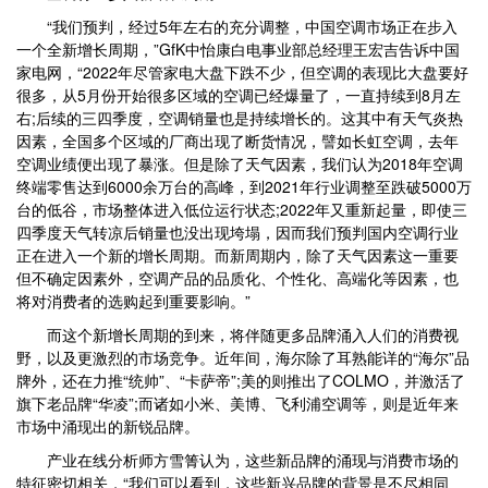
“我们预判，经过5年左右的充分调整，中国空调市场正在步入
一个全新增长周期，”GfK中怡康白电事业部总经理王宏吉告诉中国
家电网，“2022年尽管家电大盘下跌不少，但空调的表现比大盘要好
很多，从5月份开始很多区域的空调已经爆量了，一直持续到8月左
右;后续的三四季度，空调销量也是持续增长的。这其中有天气炎热
因素，全国多个区域的厂商出现了断货情况，譬如长虹空调，去年
空调业绩便出现了暴涨。但是除了天气因素，我们认为2018年空调
终端零售达到6000余万台的高峰，到2021年行业调整至跌破5000万
台的低谷，市场整体进入低位运行状态;2022年又重新起量，即使三
四季度天气转凉后销量也没出现垮塌，因而我们预判国内空调行业
正在进入一个新的增长周期。而新周期内，除了天气因素这一重要
但不确定因素外，空调产品的品质化、个性化、高端化等因素，也
将对消费者的选购起到重要影响。”
而这个新增长周期的到来，将伴随更多品牌涌入人们的消费视
野，以及更激烈的市场竞争。近年间，海尔除了耳熟能详的“海尔”品
牌外，还在力推“统帅”、“卡萨帝”;美的则推出了COLMO，并激活了
旗下老品牌“华凌”;而诸如小米、美博、飞利浦空调等，则是近年来
市场中涌现出的新锐品牌。
产业在线分析师方雪箐认为，这些新品牌的涌现与消费市场的
特征密切相关，“我们可以看到，这些新兴品牌的背景是不尽相同