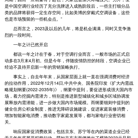
是中国空调行业经历了充分洗牌进入成熟阶段后，一些主打细分品
类的品牌将获得一定生存空间，比如美博的穿戴式空调设备，这些
也是市场预留的一些机会点。”
总而言之，2023及以后的几年，将是机会满满，同时又竞争激
烈的一段时间。
一年之计已然开启
都说一年之计在于春，对于空调行业而言，一般市场的正式启
动多在3月末4月初。但是今年，伴随疫情防控的转段，空调企业已
经迫不及待开启新一年的营销策略执行。
事实上，自去年年末，从国家层面上就一直在强调消费对经济
的拉动作用，2022年12月14日,中共中央、国务院印发《扩大内需战
略规划纲要(2022-2035年)》，纲要中提到，要促进形成强大国内市
场，着力挖掘内需潜力，特别是推进新型城镇化和城乡区域协调发
展释放内需潜能，进一步做大国内市场规模。而纲要细则中提到的
健全住房公积金制度，推进无障碍设施建设，促进家庭装修消费，
增加智能家电消费，推动数字家庭发展等，都与家电行业密切相
关。
响应国家促消费政策，包括京东、苏宁等在内的渠道企业已经
于去年年底展开积极行动，譬如京东方面便推出了横跨2023元旦和