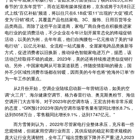
春节的“京东年货节”，而在近期有媒体报道称，京东或将于3月8日正
式上线“百亿补贴”频道，将以往只在6.18或“双11”出现的“大促”模式
变为“日销”模式，其覆盖产品包括家电、3C、服饰、日用百货等全
品类商品。而除了这些平台渠道商，家电厂商自身也在积极推进家
电行业的促消费活动，不少企业在今年计划开展常态化的终端促销
活动，以美的为例，去年年底，他们自掏腰包一亿元推动了美的“绿
电行动”，以亿元补贴、全流程一站式服务、全屋家电跨品类换新等
方式，促进消费者以旧换新，推动绿色智能家电进万户，据悉，该
活动已经取得不错的成效。2023年，美的还将持续推进类似促销行
动。另外，中国家电网从可靠渠道获悉，伴随疫情影响的褪去，国
外不少区域性消费市场都在转暖，因而美的今年也将“抢海外订单”作
为一年工作的重点。
从2月份开始，空调企业陆续启动新一年营销活动，如美的空
调“火三月”、海尔健康空调节、格力春雷行动、奥克斯奥粉节、海信
空调开门大吉等等。对于2023年的空调市场，王宏吉持有非常乐观
的态度，“GfK预计2023年国内空调市场零售量有望同比增长8.7%，
达到5058万台，零售额同比增长9.1%，达到1747亿元。”
而方雪箐则认为， 2022年尽管家电行业整体承压，充斥着一些
悲观情绪，但就家用空调行业而言，其供应链的稳定和需求规模的
庞大让行业充满韧性，全年工厂端出货数据下降并不严重;进入2023