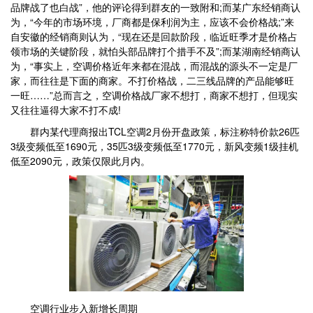
品牌战了也白战”，他的评论得到群友的一致附和;而某广东经销商认
为，“今年的市场环境，厂商都是保利润为主，应该不会价格战;”来
自安徽的经销商则认为，“现在还是回款阶段，临近旺季才是价格占
领市场的关键阶段，就怕头部品牌打个措手不及”;而某湖南经销商认
为，“事实上，空调价格近年来都在混战，而混战的源头不一定是厂
家，而往往是下面的商家。不打价格战，二三线品牌的产品能够旺
一旺……”总而言之，空调价格战厂家不想打，商家不想打，但现实
又往往逼得大家不打不成!
群内某代理商报出TCL空调2月份开盘政策，标注称特价款26匹
3级变频低至1690元，35匹3级变频低至1770元，新风变频1级挂机
低至2090元，政策仅限此月内。
空调行业步入新增长周期