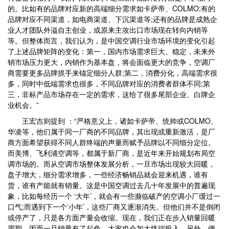
的。比如有的品牌对应新的高端细分需求如卡萨帝、COLMO;有的
品牌对应不同渠道，如电商渠道、下沉渠道等;还有的品牌是成熟企
业人才团队外溢自主创业，或原来主攻出口市场现在转向内销等
等。但整体而言，我们认为，是中国空调行业市场环境的变化引起
了上述品牌矩阵的变化：第一，国内市场需求巨大、稳定，未来外
销市场压力更大，内销作为基本盘，将会面临更大的竞争，空调厂
商需要更多品牌抓手来锚定细分人群;第二，消费分化，高端需求很
多，同时中低端需求也很多，不同品牌对应的消费者群体不同;第
三，非标产品市场存在一定的需求，这给了很多尾部企业、白牌企
业机会。”
王宏吉则提到 ：“严格意义上，诸如卡萨帝、统帅或COLMO、
华凌等，他们属于同一厂商的不同品牌，其出现或重新激活，是厂
商方面希望获得不同人群终端的声量而赋予品牌以不同细分定位。
而美博、飞利浦空调等，都属于新厂商，是近年来开始规划布局空
调市场的。而从空调市场整体发展分析，一旦市场出现较大回暖，
盘子增大，细分需求增多，一些经济畅销品就会迎来机遇，谁有
货，谁有产能就有销量。这是中国空调过去几十年发展中的普遍现
象，比如每经历一个 ‘大年’，就会有一些濒临破产的空调小厂缓过一
口气;而遇到下一个‘小年’，这些厂商又逐渐消失。但他们并不是倒闭
或停产了，只是各方面产量会收缩。现在，我们正在步入销量回暖
周期，因而一旦销量有了起色，大家也会加大终端投入。另外，便