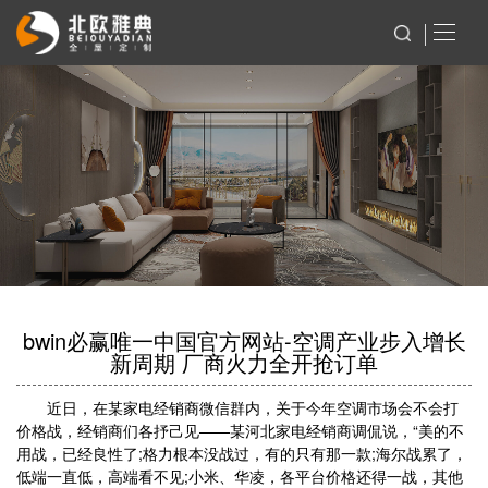
bwin必赢唯一中国官方网站-空调产业步入增长
新周期 厂商火力全开抢订单
近日，在某家电经销商微信群内，关于今年空调市场会不会打
价格战，经销商们各抒己见——某河北家电经销商调侃说，“美的不
用战，已经良性了;格力根本没战过，有的只有那一款;海尔战累了，
低端一直低，高端看不见;小米、华凌，各平台价格还得一战，其他