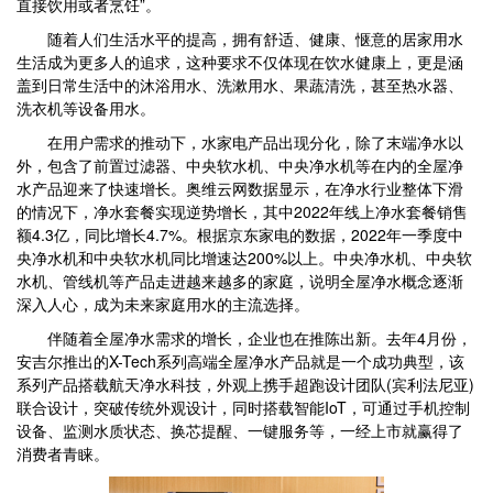
直接饮用或者烹饪”。
随着人们生活水平的提高，拥有舒适、健康、惬意的居家用水
生活成为更多人的追求，这种要求不仅体现在饮水健康上，更是涵
盖到日常生活中的沐浴用水、洗漱用水、果蔬清洗，甚至热水器、
洗衣机等设备用水。
在用户需求的推动下，水家电产品出现分化，除了末端净水以
外，包含了前置过滤器、中央软水机、中央净水机等在内的全屋净
水产品迎来了快速增长。奥维云网数据显示，在净水行业整体下滑
的情况下，净水套餐实现逆势增长，其中2022年线上净水套餐销售
额4.3亿，同比增长4.7%。根据京东家电的数据，2022年一季度中
央净水机和中央软水机同比增速达200%以上。中央净水机、中央软
水机、管线机等产品走进越来越多的家庭，说明全屋净水概念逐渐
深入人心，成为未来家庭用水的主流选择。
伴随着全屋净水需求的增长，企业也在推陈出新。去年4月份，
安吉尔推出的X-Tech系列高端全屋净水产品就是一个成功典型，该
系列产品搭载航天净水科技，外观上携手超跑设计团队(宾利法尼亚)
联合设计，突破传统外观设计，同时搭载智能IoT，可通过手机控制
设备、监测水质状态、换芯提醒、一键服务等，一经上市就赢得了
消费者青睐。