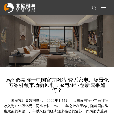
bwin必赢唯一中国官方网站-套系家电、场景化
方案引领市场新风潮，家电企业创新成果如
何？
国家统计局数据显示，2022年1-11月，我国家电行业主营业务
收入为1.58万亿元，同比增长1.7%。一年之计在于春，随着国内防
疫政策的调整，开年以来国内经济迎来强劲的复苏，作为消费重要