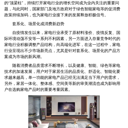
的“顶梁柱”，持续打开家电行业的增长空间成为业内关注的重要问
题，与此同时，国家部门及地方政府对于绿色智能家电等的促消费
政策持续加码，也为家电行业接下来的发展释放积极信号。
套系化、场景化成消费新趋势
自疫情发生以来，家电行业承受了原材料涨价、疫情反复、国
际环境动荡不安等一系列不利因素，另一方面进入存量竞争时代的
家电行业积极调整产品结构，向高端化进军，在这一过程中，家电
行业呈现出不少市场新亮点，尤其是针对套系化、场景化的产品方
案成为市场的新风潮。
随着消费者品质需求不断增长，以及健康、智能、绿色等家电
技术的加速发展，用户对于家居生活的品质化、舒适化、智能化要
求越来越高，单一功能的家电产品已经无法满足当下用户的需求，
另外，家居一体化、整体感、空间美等新的审美潮流也成为影响用
户在选购家电产品时的重要考量因素。