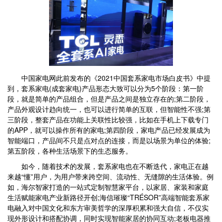
中国家电网此前发布的《2021中国套系家电市场白皮书》中提
到，套系家电(成套家电)产品形态大致可以分为5个阶段：第一阶
段，就是简单的产品组合，但是产品之间是独立存在的;第二阶段，
产品外观设计趋向统一，也可以进行简单的互联，但智能性不强;第
三阶段，整套产品在功能上关联性比较强，比如在手机上下载专门
的APP，就可以操作所有的家电;第四阶段，家电产品已经发展成为
智能端口，产品间不只是点对点的连接，而是以场景为单位的体验;
第五阶段，各种生活场景下的生态服务。
如今，随着技术的发展，套系家电也在不断迭代，家电正在越
来越“懂”用户，为用户带来跨空间、流动性、无缝隙的生活体验。例
如，海尔智家打造的一站式定制智慧家平台，以家居、家装和家庭
生活赋能家电产业新路径开创;海信璀璨“TRÉSOR”高端智能套系家
电融入对中国文化和东方审美哲学的深厚积累和强大自信，不仅实
现外形设计和搭配协调，同时实现智能家居的协同互动;老板电器推