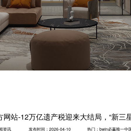
官方网站-12万亿遗产税迎来大结局，“新三
闻资讯
发布时间：2026-04-10
热门：
bwin必赢唯一