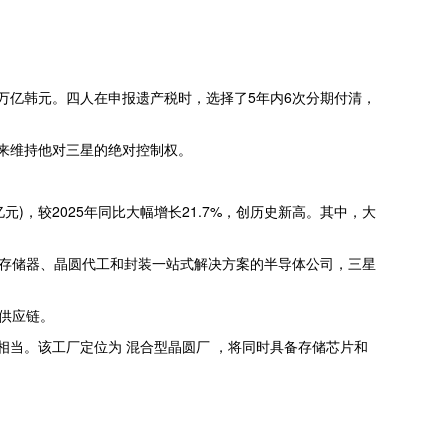
.4万亿韩元。四人在申报遗产税时，选择了5年内6次分期付清，
来维持他对三星的绝对控制权。
元)，较2025年同比大幅增长21.7%，创历史新高。其中，大
到存储器、晶圆代工和封装一站式解决方案的半导体公司，三星
的供应链。
和相当。该工厂定位为 混合型晶圆厂 ，将同时具备存储芯片和