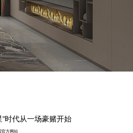
星”时代从一场豪赌开始
中国官方网站