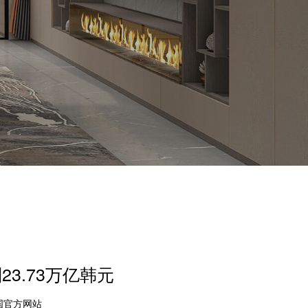
3.73万亿韩元
中国官方网站