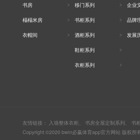
书房
移门系列
企业
榻榻米房
书柜系列
品牌
衣帽间
酒柜系列
发展
鞋柜系列
衣柜系列
友情链接：
入墙整体衣柜、
书房全屋定制系列、
书
Copyright ©2020 bwin必赢体育app官方网站 版权所