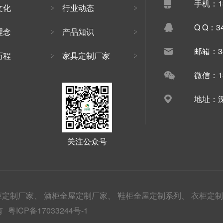
手机：13
文化
行业动态
Q Q：34
理念
产品知识
邮箱：34
历程
家具定制厂家
微信：13
地址：深
关注公众号
柜定制厂家、
酒柜全屋定制厂家、
鞋柜全屋定制系列、
衣柜定制
有
粤ICP备17033244号-1