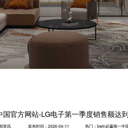
一中国官方网站-LG电子第一季度销售额达到2
闻资讯
发布时间：2026-04-11
热门：
bwin必赢唯一