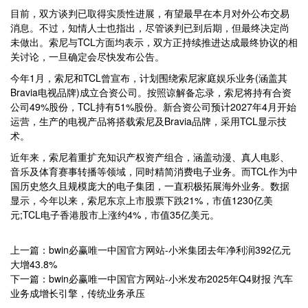
目前，双方谈判已取得实质性进展，有望最早在本月对外公布交易
消息。不过，知情人士也指出，尽管谈判已到后期，但最终决定尚
未做出。索尼与TCL方面均表示，双方正持续推进达成最终协议的相
关讨论，一旦确定会尽快发布公告。
今年1月，索尼和TCL曾宣布，计划围绕索尼家庭娱乐业务(涵盖其
Bravia电视品牌)成立合资公司。按照谅解备忘录，索尼将持有合资
公司49%股份，TCL持有51%股份。新合资公司预计2027年4月开始
运营，生产的电视产品将搭载索尼及Bravia品牌，采用TCL显示技
术。
近年来，索尼着重扩充知识产权资产组合，涵盖动漫、真人电影、
音乐及体育赛事转播等领域，同时精简消费电子业务。而TCL作为中
国历史悠久且规模庞大的电子集团，一直积极拓展海外业务。数据
显示，今年以来，索尼东京上市股票下跌21%，市值1230亿美
元;TCL电子香港股市上涨约4%，市值35亿美元。
上一篇：bwin必赢唯一中国官方网站-小米集团去年净利润392亿元
大增43.8%
下一篇：bwin必赢唯一中国官方网站-小米发布2025年Q4财报 汽车
业务成增长引擎，传统业务承压