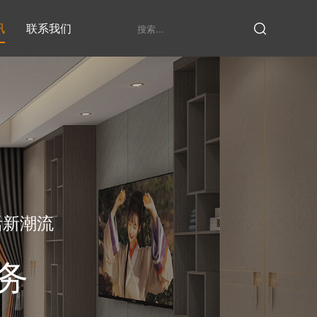
讯
联系我们
鞋柜系列
衣柜系列
家具定制厂家
发展历程
衣帽间
活新潮流
务