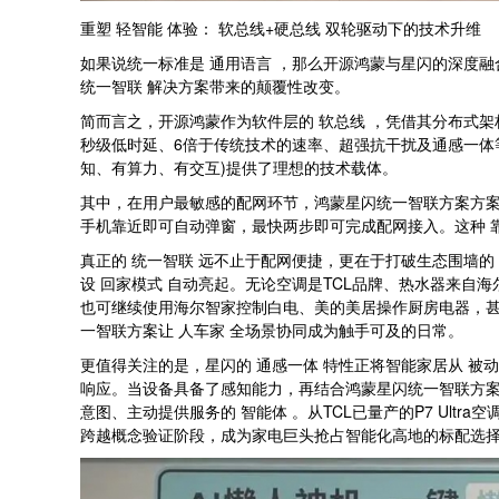
重塑 轻智能 体验： 软总线+硬总线 双轮驱动下的技术升维
如果说统一标准是 通用语言 ，那么开源鸿蒙与星闪的深度融合
统一智联 解决方案带来的颠覆性改变。
简而言之，开源鸿蒙作为软件层的 软总线 ，凭借其分布式
秒级低时延、6倍于传统技术的速率、超强抗干扰及通感一体等
知、有算力、有交互)提供了理想的技术载体。
其中，在用户最敏感的配网环节，鸿蒙星闪统一智联方案方案带来了
手机靠近即可自动弹窗，最快两步即可完成配网接入。这种 
真正的 统一智联 远不止于配网便捷，更在于打破生态围墙
设 回家模式 自动亮起。无论空调是TCL品牌、热水器来自
也可继续使用海尔智家控制白电、美的美居操作厨房电器，甚
一智联方案让 人车家 全场景协同成为触手可及的日常。
更值得关注的是，星闪的 通感一体 特性正将智能家居从 被
响应。当设备具备了感知能力，再结合鸿蒙星闪统一智联方案支
意图、主动提供服务的 智能体 。从TCL已量产的P7 Ul
跨越概念验证阶段，成为家电巨头抢占智能化高地的标配选