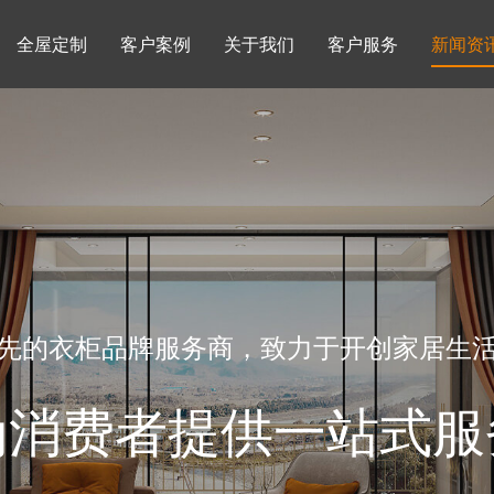
全屋定制
客户案例
关于我们
客户服务
新闻资
书柜系列
酒柜系列
企业文化
行业动态
书房
榻榻米房
品牌理念
产品知识
先的衣柜品牌服务商，致力于开创家居生
为消费者提供一站式服