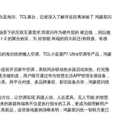
展台及海尔、TCL展台，记者深入了解并近距离体验了 鸿蒙星闪
景下的互联互通需求;而星闪作为硬件层的 硬总线 ，则以微
2 的聚合效应，为 轻智能 终端的四大跃迁(有联接、有感
海尔统帅懒人空调、TCL小蓝翼P7 Ultra空调等产品，鸿蒙
指令提前开启家中空调，系统同步联动热水器启动加热、灯光预
更关键的是，用户既可通过华为智慧生活APP管理全屋设备，
一体系。跨平台对接、多品牌兼容、新旧设备共存，鸿蒙星闪统
与方位，让空调实现 风随人动、人近柔风、无人节能 的智慧
，未来的家庭终端将不仅是执行指令的工具，更成为能理解用户
电等全系新品，这些落地案例清晰表明：鸿蒙星闪统一智联方案已