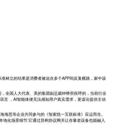
态，标准林立的结果是消费者被迫在多个APP间反复横跳，家中设
间，全国人大代表、美的集团副总裁钟铮所疾呼的，当前行业
语言 ，AI智能体便无法感知用户真实需求，更遑论提供主动
、上海海思等企业共同参与的《智家统一互联标准》应运而生。
模式 等本地化场景细节;它通过异构协议网关让存量老设备也能融入