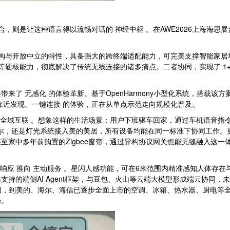
，则是让这种语言得以流畅对话的 神经中枢 。在AWE2026上海海思
架构与开放中立的特性，具备强大的跨终端适配能力，可完美支撑智能家居场
硬核能力，彻底解决了传统无线连接的诸多痛点。二者协同，实现了 1+1 
 无感化 的体验革新。基于OpenHarmony小型化系统，搭载该方案的
靠近发现、一键连接 的体验，正在从单点示范走向规模化普及。
的 全域互联 。想象这样的生活场景：用户下班驱车回家，通过车机语音
海尔，还是灯光系统接入美的美居，所有设备均能在同一标准下协同工作。
至家中多年前购置的Zigbee窗帘，通过异构协议网关也能无缝融入这
动响应 推向 主动服务 。星闪人感功能，可在6米范围内精准感知人体存在
持的端侧AI Agent框架，与豆包、火山等云端大模型形成端云协同
tra空调，到美的、海尔、海信已逐步全面上市的空调、冰箱、热水器、厨
择。