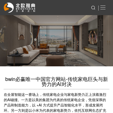
bwin必赢唯一中国官方网站-传统家电巨头与新
势力的AI对决
在全屋智能这一赛场上，传统家电企业与家电新势力正上演着激烈
的AI碰撞。一方是以美的集团为代表的传统家电企业，凭借深厚的
产品和制造能力，以 +AI 方式提升产品智能化水平，形成发展闭
环。另一方则是以小米为代表的家电新势力，依托互联网生态扩充