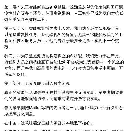
第二层：人工智能赋能业务卓越性。这涵盖从AI优化定价到工厂预
测性排产等各个环节。从研发到采购，人工智能已成为我们对抗低
效的重要且有效的工具。
第三层：人工智能赋能博西家电人才。我们为全球团队配备工具，
以消除重复性任务。我们珍视AI的价值，尤其当它能解放我们的工
程师和技术服务人员，让他们专注于最擅长之事：实现下一个突
破。
我们并非为了追逐潮流而构建孤立的AI功能。我们致力于在产品、
流程和人员之间构建互联智能 让AI不会成为消费者眼中一个孤立的
功能，而是将我们高品质的家电进一步转变为日常生活中可靠、可
感知的伙伴。
第四部分：无界互联：融入数字灵魂
真正的智能生活如果被困在封闭系统中便无法实现。消费者期望他
们的设备能够无缝协作，而这唯有通过开放才能实现。
作为最早拥抱Matter标准的先行者之一，我们正助力行业解决生态
系统碎片化问题。
在中国，这意味着深度融入家庭的本地数字核心。