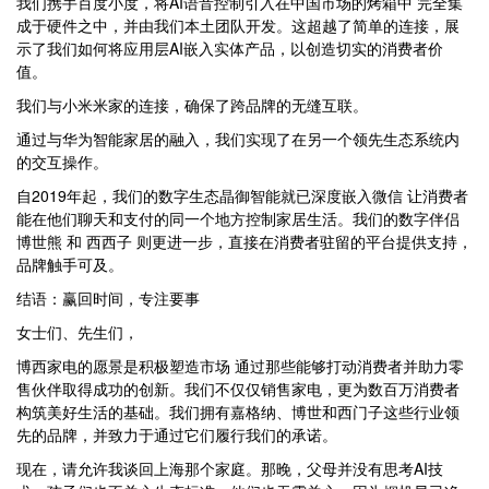
我们携手百度小度，将AI语音控制引入在中国市场的烤箱中 完全集
成于硬件之中，并由我们本土团队开发。这超越了简单的连接，展
示了我们如何将应用层AI嵌入实体产品，以创造切实的消费者价
值。
我们与小米米家的连接，确保了跨品牌的无缝互联。
通过与华为智能家居的融入，我们实现了在另一个领先生态系统内
的交互操作。
自2019年起，我们的数字生态晶御智能就已深度嵌入微信 让消费者
能在他们聊天和支付的同一个地方控制家居生活。我们的数字伴侣
博世熊 和 西西子 则更进一步，直接在消费者驻留的平台提供支持，
品牌触手可及。
结语：赢回时间，专注要事
女士们、先生们，
博西家电的愿景是积极塑造市场 通过那些能够打动消费者并助力零
售伙伴取得成功的创新。我们不仅仅销售家电，更为数百万消费者
构筑美好生活的基础。我们拥有嘉格纳、博世和西门子这些行业领
先的品牌，并致力于通过它们履行我们的承诺。
现在，请允许我谈回上海那个家庭。那晚，父母并没有思考AI技