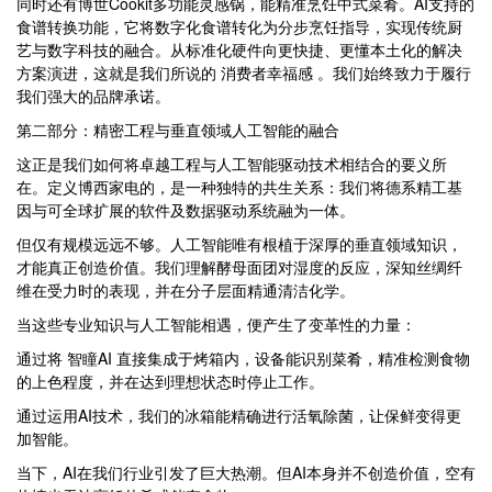
同时还有博世Cookit多功能灵感锅，能精准烹饪中式菜肴。AI支持的
食谱转换功能，它将数字化食谱转化为分步烹饪指导，实现传统厨
艺与数字科技的融合。从标准化硬件向更快捷、更懂本土化的解决
方案演进，这就是我们所说的 消费者幸福感 。我们始终致力于履行
我们强大的品牌承诺。
第二部分：精密工程与垂直领域人工智能的融合
这正是我们如何将卓越工程与人工智能驱动技术相结合的要义所
在。定义博西家电的，是一种独特的共生关系：我们将德系精工基
因与可全球扩展的软件及数据驱动系统融为一体。
但仅有规模远远不够。人工智能唯有根植于深厚的垂直领域知识，
才能真正创造价值。我们理解酵母面团对湿度的反应，深知丝绸纤
维在受力时的表现，并在分子层面精通清洁化学。
当这些专业知识与人工智能相遇，便产生了变革性的力量：
通过将 智瞳AI 直接集成于烤箱内，设备能识别菜肴，精准检测食物
的上色程度，并在达到理想状态时停止工作。
通过运用AI技术，我们的冰箱能精确进行活氧除菌，让保鲜变得更
加智能。
当下，AI在我们行业引发了巨大热潮。但AI本身并不创造价值，空有