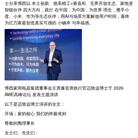
士分享博西以 本土创新、德系精工+垂直AI、无界开放生态、家电变
智能伙伴 四大方向，践行 在中国，为中国，为世界 理念，携手小
度、小米、华为等生态伙伴，用AI与场景方案解放用户时间，最终
为亿万家庭创造真实可感的 小确幸 与幸福感。
博西家用电器集团董事会主席兼首席执行官迈致远博士于 2026
AWE高峰论坛 发表主题演讲
以下是迈致远博士演讲的全文：
开场：家的核心 我们的终极准则
尊敬的陶理事长
女士们、先生们：