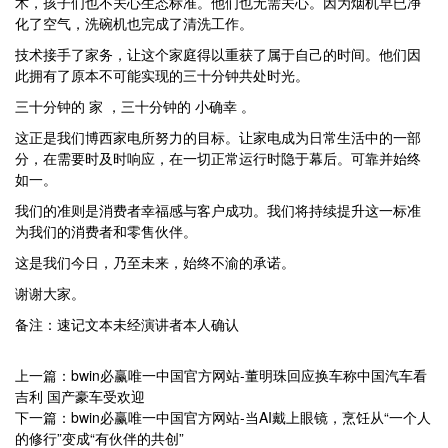
术，孩子们也不关心生态标准。他们也无需关心。因为烟机早已净
化了空气，洗碗机也完成了清洗工作。
技术接手了家务，让这个家庭得以重获了属于自己的时间。他们因
此拥有了原本不可能实现的三十分钟共处时光。
三十分钟的 家 ，三十分钟的 小确幸 。
这正是我们博西家电所努力的目标。让家电成为日常生活中的一部
分，在需要时及时响应，在一切正常运行时隐于幕后。可靠并始终
如一。
我们的准则是消费者幸福感与客户成功。我们将持续提升这一标准
为我们的消费者和零售伙伴。
这是我们今日，乃至未来，始终不渝的承诺。
谢谢大家。
备注：速记文本未经演讲者本人确认
上一篇：bwin必赢唯一中国官方网站-董明珠回应换车称中国汽车看
吉利 国产豪车受欢迎
下一篇：bwin必赢唯一中国官方网站-当AI戴上眼镜，烹饪从“一个人
的修行”变成“有伙伴的共创”