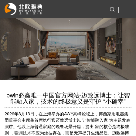
bwin必赢唯一中国官方网站-迈致远博士：让智
能融入家，技术的终极意义是守护 “小确幸”
2026年3月13日，在上海举办的AWE高峰论坛上，博西家用电器集
团董事会主席兼首席执行官迈致远博士以 让智能融入家 为主题发表
演讲。他以上海普通家庭的晚餐场景开篇，提出 家的核心是终极准
则 ，强调技术不应为炫技存在，而是无声提升生活品质。迈致远博