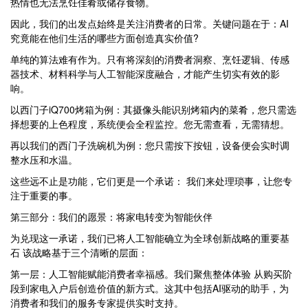
热情也无法烹饪佳肴或储存食物。
因此，我们的出发点始终是关注消费者的日常。关键问题在于：AI
究竟能在他们生活的哪些方面创造真实价值?
单纯的算法难有作为。只有将深刻的消费者洞察、烹饪逻辑、传感
器技术、材料科学与人工智能深度融合，才能产生切实有效的影
响。
以西门子iQ700烤箱为例：其摄像头能识别烤箱内的菜肴，您只需选
择想要的上色程度，系统便会全程监控。您无需查看，无需猜想。
再以我们的西门子洗碗机为例：您只需按下按钮，设备便会实时调
整水压和水温。
这些远不止是功能，它们更是一个承诺： 我们来处理琐事，让您专
注于重要的事。
第三部分：我们的愿景：将家电转变为智能伙伴
为兑现这一承诺，我们已将人工智能确立为全球创新战略的重要基
石 该战略基于三个清晰的层面：
第一层：人工智能赋能消费者幸福感。我们聚焦整体体验 从购买阶
段到家电入户后创造价值的新方式。这其中包括AI驱动的助手，为
消费者和我们的服务专家提供实时支持。