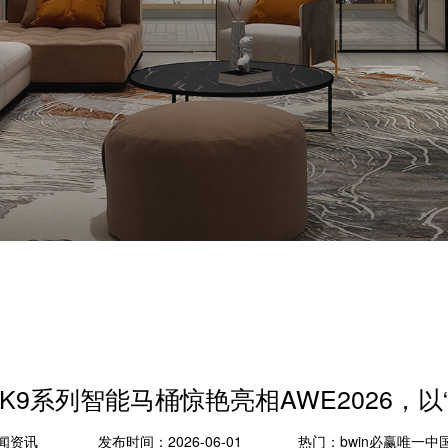
下K9系列智能马桶惊艳亮相AWE2026，
闻资讯
发布时间：2026-06-01
热门：
bwin必赢唯一