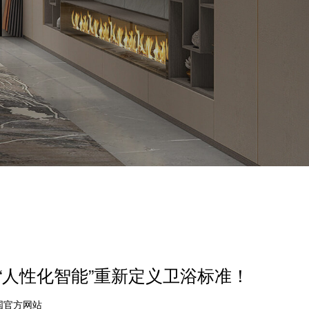
以“人性化智能”重新定义卫浴标准！
中国官方网站