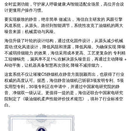
全时监测功能，守护家人呼吸健康;AI智能适配全场景，高位开合设
计更懂用户操作习惯。
要实现极致的静音，绝非简单 做减法 。海信自主研发的 风眼引擎
风道系统，从源头、路径到智能调节，系统性攻克了油烟机的两大
噪音来源：机械震动与风噪。
海信升级了叶轮的设计结构，通过优化固件设计，从源头减少机械
震动;优化风道设计，降低风阻和泄露，降低风噪。为确保实现 降噪
不减弱排烟能力 的效果，海信采用成本更高、工艺更复杂的 专利精
工辊铆蜗壳 ，漏风率不足1%;在解决源头噪音后，再通过主动降噪 +
AI动平衡，让机器具备智慧再次强化 降噪不减排烟力 。
这套系统不仅让璀璨C5静烟机在静音方面脱颖而出，也获得了行业
权威的高度认可。据悉，海信静音油烟机已斩获3项发明专利、5项
实用型专利，30项专利正在申请中，并通过中国家电研究院的静
音、净烟双一级认证。更值得一提的是，海信还联合中国家电研究
院制定了《吸油烟机柔声性能评价技术规范》，填补了行业标准空
白。