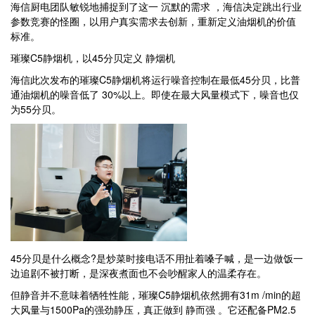
海信厨电团队敏锐地捕捉到了这一 沉默的需求 ，海信决定跳出行业
参数竞赛的怪圈，以用户真实需求去创新，重新定义油烟机的价值
标准。
璀璨C5静烟机，以45分贝定义 静烟机
海信此次发布的璀璨C5静烟机将运行噪音控制在最低45分贝，比普
通油烟机的噪音低了 30%以上。即使在最大风量模式下，噪音也仅
为55分贝。
45分贝是什么概念?是炒菜时接电话不用扯着嗓子喊，是一边做饭一
边追剧不被打断，是深夜煮面也不会吵醒家人的温柔存在。
但静音并不意味着牺牲性能，璀璨C5静烟机依然拥有31m /min的超
大风量与1500Pa的强劲静压，真正做到 静而强 。它还配备PM2.5