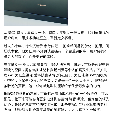
从 静音 切入，看似是一个小切口，实则是一场大棋，找到被忽视的
用户痛点，用技术构建壁垒，重新定义赛道。
过去几十年，行业沉迷于 参数内卷 ，把简单问题复杂化，把用户问
题技术化。但海信用45分贝试图强调一个更重要的事：用户要的不
是更大的数字，而是更好的体验。
在存量竞争时代，靠 堆参数 已经无法突围，厨房，本应是家庭中最
温暖的空间，海信试图让这种温暖回归每个人的真实生活，正如此
次AWE海信主题 有爱科技也动情 所传递的。海信璀璨C5静烟机所
守护的，不仅是45分贝的静谧，更是每一个平凡日子里，那些值得
被听见的声音。这，或许就是科技能够给予生活最温柔的礼物。
璀璨C5静烟机的发布，可能标志着油烟机行业的一个转折点。可以
预见，接下来可能会有更多油烟机会营销 静音 概念。但海信的领先
优势，是经过系统重构的技术积累、那些重新定义行业标准的专利
布局、那些深入用户真实场景的洞察能力，才是真正的护城河。