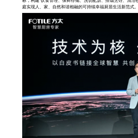
标，构建 饮食管理、保鲜存储、洗切配沥、排烟烹饪、清洁
庭实现人、家、自然和谐相融的可持续幸福厨居生活新范式