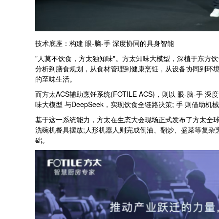
技术底座：构建 眼-脑-手 深度协同的具身智能
"人莫不饮食，方太独知味"。方太知味大模型，深植于东方
分析到膳食规划，从食材管理到健康烹饪，从设备协同到环
的至味生活。
而方太ACS辅助烹饪系统(FOTILE ACS)，则以 眼-脑
味大模型 与DeepSeek，实现饮食全链路决策; 手 则借助
基于这一系统能力，方太在生态大会现场正式发布了方太全球
洗碗机餐具摆放;人形机器人则完成倒油、翻炒、盛菜等复杂
础。