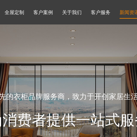
全屋定制
客户案例
关于我们
客户服务
新闻资
书柜系列
酒柜系列
企业文化
行业动态
书房
榻榻米房
品牌理念
产品知识
先的衣柜品牌服务商，致力于开创家居生
为消费者提供一站式服