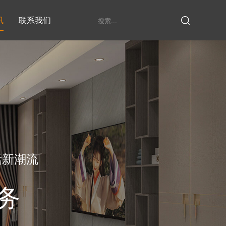
讯
联系我们
鞋柜系列
衣柜系列
家具定制厂家
发展历程
衣帽间
活新潮流
务