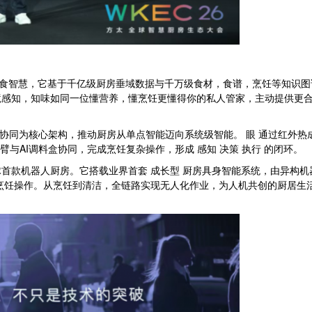
饮食智慧，它基于千亿级厨房垂域数据与千万级食材，食谱，烹饪等知识图
境感知，知味如同一位懂营养，懂烹饪更懂得你的私人管家，主动提供更
-手 深度协同为核心架构，推动厨房从单点智能迈向系统级智能。 眼 通过红外
机械臂与AI调料盒协同，完成烹饪复杂操作，形成 感知 决策 执行 的闭环。
首款机器人厨房。它搭载业界首套 成长型 厨房具身智能系统，由异构
烹饪操作。从烹饪到清洁，全链路实现无人化作业，为人机共创的厨居生