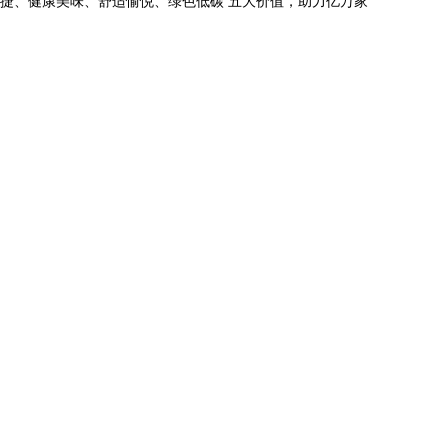
便捷、健康美味、舒适愉悦、绿色低碳 五大价值，助力亿万家