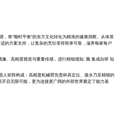
谱，将"顺时平衡"的东方文化转化为精准的健康洞察。从体质
合适的方案支持，让复杂的烹饪变得简单可靠，滋养每家每户
热成像、高精度视觉与重量传感，进行精细感知; 脑 集成自研 知
机器人矩阵构成：高精度机械臂负责杯具定位、接水乃至精细的
活开启无限可能，更为连接更广阔的外部世界奠定了能力基