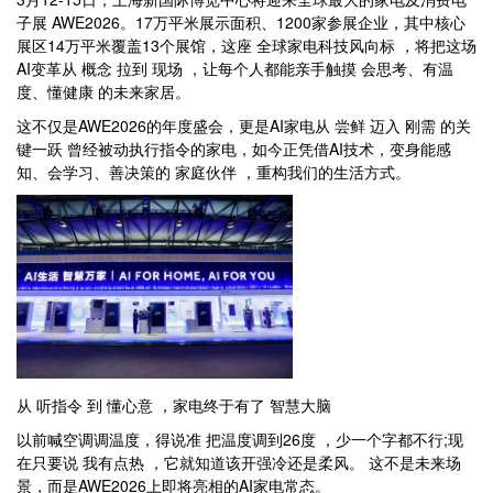
子展 AWE2026。17万平米展示面积、1200家参展企业，其中核心
展区14万平米覆盖13个展馆，这座 全球家电科技风向标 ，将把这场
AI变革从 概念 拉到 现场 ，让每个人都能亲手触摸 会思考、有温
度、懂健康 的未来家居。
这不仅是AWE2026的年度盛会，更是AI家电从 尝鲜 迈入 刚需 的关
键一跃 曾经被动执行指令的家电，如今正凭借AI技术，变身能感
知、会学习、善决策的 家庭伙伴 ，重构我们的生活方式。
从 听指令 到 懂心意 ，家电终于有了 智慧大脑
以前喊空调调温度，得说准 把温度调到26度 ，少一个字都不行;现
在只要说 我有点热 ，它就知道该开强冷还是柔风。 这不是未来场
景，而是AWE2026上即将亮相的AI家电常态。