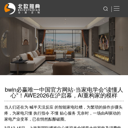
bwin必赢唯一中国官方网站-当家电学会“读懂人
心”！AWE2026在沪启幕，AI重构家的模样
当人们还在为 喊半天没反应 的智能家电吐槽，为繁琐的操作步骤头
疼，为家电只懂 执行指令 不懂 贴心服务 无奈时，一场由AI驱动的
家电产业变革，已在悄然酝酿破圈。
3月12-15日，上海新国际博览中心将迎来全球最大的家电及消费电