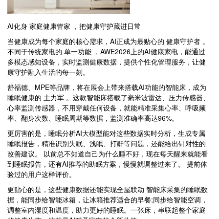
AI化身 家庭健康管家 ，把健康守护藏进日常
当健康成为每个家庭的核心需求，AI正成为最贴心的 健康守护者 。
不同于传统家电的 单一功能 ，AWE2026上的AI健康家电，能通过
多模态感知设备，实时监测健康数据，提供个性化管理服务，让健
康守护融入生活的每一刻。
舒福德、MPE等品牌，将在展会上带来搭载AI功能的智能床，成为
睡眠健康的 主力军 。这款智能床搭载了毫米波雷达、压力传感器、
心率监测传感器，不用穿戴任何设备，就能精准采集心率、呼吸频
率、翻身次数、睡眠周期等数据，监测准确率高达96%。
更厉害的是，睡眠分析AI大模型能对这些数据实时分析，生成专属
睡眠报告，精准识别失眠、浅眠、打鼾等问题，还能给出针对性的
改善建议。 以前总不知道自己为什么睡不好，现在每天醒来就能看
到睡眠报告，还有AI推荐的助眠方案，慢慢就调整过来了。 提前体
验过的用户这样评价。
更贴心的是，这些健康数据还能实现全屋联动 智能床采集的睡眠数
据，能同步给智能冰箱，让冰箱推荐适合的早餐;同步给智能空调，
调整室内湿度和温度，助力更好的睡眠。一张床，串联起整个家庭