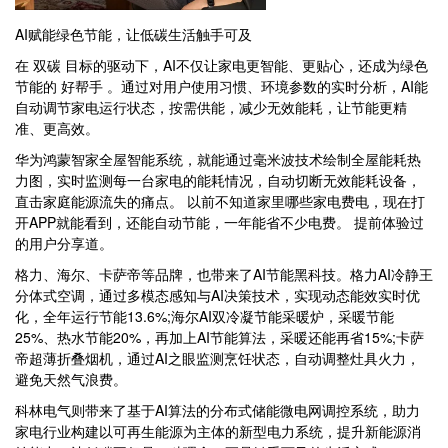
AI赋能绿色节能，让低碳生活触手可及
在 双碳 目标的驱动下，AI不仅让家电更智能、更贴心，还成为绿色
节能的 好帮手 。通过对用户使用习惯、环境参数的实时分析，AI能
自动调节家电运行状态，按需供能，减少无效能耗，让节能更精
准、更高效。
华为鸿蒙智家全屋智能系统，就能通过毫米波技术绘制全屋能耗热
力图，实时监测每一台家电的能耗情况，自动切断无效能耗设备，
直击家庭能源流失的痛点。 以前不知道家里哪些家电费电，现在打
开APP就能看到，还能自动节能，一年能省不少电费。 提前体验过
的用户分享道。
格力、海尔、卡萨帝等品牌，也带来了AI节能黑科技。格力AI冷静王
分体式空调，通过多模态感知与AI决策技术，实现动态能效实时优
化，全年运行节能13.6%;海尔AI双冷凝节能采暖炉，采暖节能
25%、热水节能20%，再加上AI节能算法，采暖还能再省15%;卡萨
帝超薄折叠烟机，通过AI之眼监测烹饪状态，自动调整灶具火力，
避免天然气浪费。
科林电气则带来了基于AI算法的分布式储能微电网调控系统，助力
家电行业构建以可再生能源为主体的新型电力系统，提升新能源消