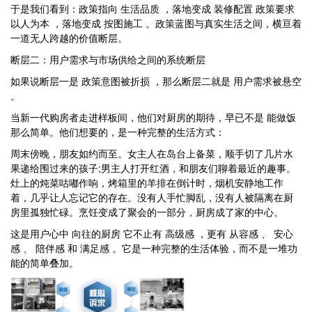
于是我们看到：政策指向 生活品质 ，落地变成 装修配置 政策要求
以人为本 ，落地变成 按图施工 。政策蓝图与真实生活之间，横亘着
一道无人跨越的价值断层。
断层二：用户需求与市场供给之间的系统断层
如果说断层一是 政策意图被折损 ，那么断层二就是 用户需求被悬空
。
当新一代购房者走进样板间，他们对厨房的期待，早已不是 能做饭
那么简单。他们想要的，是一种完整的生活方式：
周末傍晚，朋友如约而至。女主人在岛台上备菜，顺手切了几片水
果递给围过来的孩子;男主人打开红酒，和朋友们聊着最近的趣事。
灶上的炖菜咕嘟作响，烤箱里的羊排在倒计时，烟机安静地工作
着，几乎让人忘记它的存在。没有人手忙脚乱，没有人被隔离在厨
房里孤独忙碌。烹饪变成了聚会的一部分，厨房成了家的中心。
这是用户心中 向往的厨房 它不止有 高级感 ，更有 从容感 、 安心
感 、 陪伴感 和 满足感 。它是一种完整的生活体验，而不是一堆功
能的简单叠加。