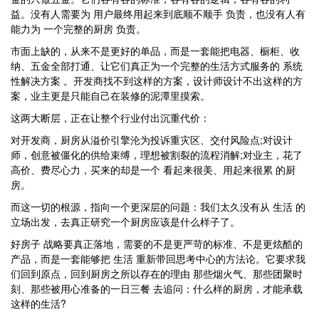
益。没有人需要为 用户最终用起来到底顺不顺手 负责，也没有人有
能力为 一个完整的厨房 负责。
市面上缺的，从来不是更好的单品，而是一套能把电器、橱柜、收
纳、五金全部打通、让它们真正为一个完整的生活方式服务的 系统
性解决方案 。开发商找不到这样的方案，设计师设计不出这样的方
案，业主更是只能自己在装修的泥潭里摸索。
这两大断层，正在让整个行业付出沉重代价：
对开发商，厨房从溢价引擎沦为投诉重灾区、交付风险点;对设计
师，创意被僵化的供给束缚，理想被割裂的流程消解;对业主，花了
高价、费尽心力，买来的却是一个 看起来很美、用起来很累 的厨
房。
而这一切的根源，指向一个更深层的问题：我们太久没有从 生活 的
立场出发，去真正研究一个厨房应该是什么样子了。
好房子 战略要真正落地，需要的不是更严苛的标准、不是更炫酷的
产品，而是一套能够把 生活 重新带回思考中心的方法论。它要求我
们回到原点，回到厨房之所以存在的理由 那些烟火气、那些团聚时
刻、那些被用心准备的一日三餐 去追问：什么样的厨房，才能承载
这样的生活?