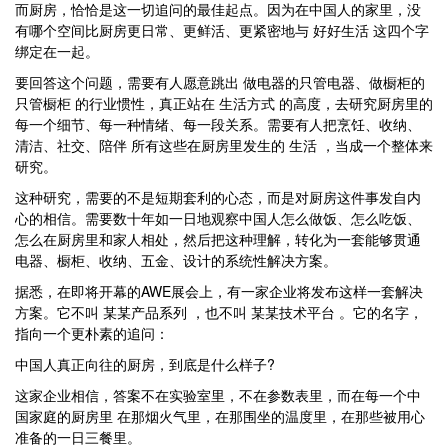
而厨房，恰恰是这一切追问的最佳起点。因为在中国人的家里，没
有哪个空间比厨房更日常、更鲜活、更紧密地与 好好生活 这四个字
绑定在一起。
要回答这个问题，需要有人愿意跳出 做电器的只管电器、做橱柜的
只管橱柜 的行业惯性，真正站在 生活方式 的高度，去研究厨房里的
每一个细节、每一种情绪、每一段关系。需要有人把烹饪、收纳、
清洁、社交、陪伴 所有这些在厨房里发生的 生活 ，当成一个整体来
研究。
这种研究，需要的不是短期套利的心态，而是对厨房这件事发自内
心的相信。需要数十年如一日地观察中国人怎么做饭、怎么吃饭、
怎么在厨房里和家人相处，然后把这种理解，转化为一套能够贯通
电器、橱柜、收纳、五金、设计的系统性解决方案。
据悉，在即将开幕的AWE展会上，有一家企业将发布这样一套解决
方案。它不叫 某某产品系列 ，也不叫 某某技术平台 。它的名字，
指向一个更朴素的追问：
中国人真正向往的厨房，到底是什么样子?
这家企业相信，答案不在实验室里，不在参数表里，而在每一个中
国家庭的厨房里 在那烟火气里，在那围坐的温度里，在那些被用心
准备的一日三餐里。