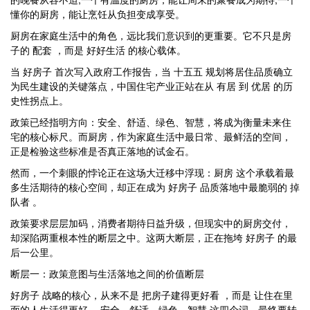
懂你的厨房，能让烹饪从负担变成享受。
厨房在家庭生活中的角色，远比我们意识到的更重要。它不只是房
子的 配套 ，而是 好好生活 的核心载体。
当 好房子 首次写入政府工作报告，当 十五五 规划将居住品质确立
为民生建设的关键落点，中国住宅产业正站在从 有居 到 优居 的历
史性拐点上。
政策已经指明方向：安全、舒适、绿色、智慧，将成为衡量未来住
宅的核心标尺。而厨房，作为家庭生活中最日常、最鲜活的空间，
正是检验这些标准是否真正落地的试金石。
然而，一个刺眼的悖论正在这场大迁移中浮现：厨房 这个承载着最
多生活期待的核心空间，却正在成为 好房子 品质落地中最脆弱的 掉
队者 。
政策要求层层加码，消费者期待日益升级，但现实中的厨房交付，
却深陷两重根本性的断层之中。这两大断层，正在拖垮 好房子 的最
后一公里。
断层一：政策意图与生活落地之间的价值断层
好房子 战略的核心，从来不是 把房子建得更好看 ，而是 让住在里
面的人生活得更好 。安全、舒适、绿色、智慧 这四个词，最终要转