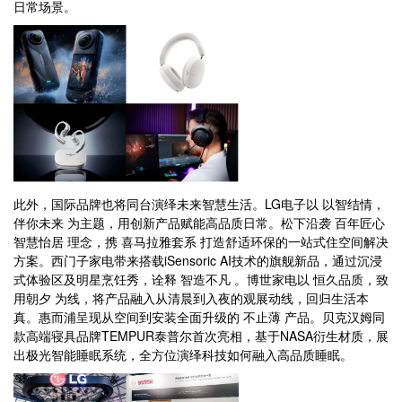
日常场景。
此外，国际品牌也将同台演绎未来智慧生活。LG电子以 以智结情，
伴你未来 为主题，用创新产品赋能高品质日常。松下沿袭 百年匠心
智慧怡居 理念，携 喜马拉雅套系 打造舒适环保的一站式住空间解决
方案。西门子家电带来搭载iSensoric AI技术的旗舰新品，通过沉浸
式体验区及明星烹饪秀，诠释 智造不凡 。博世家电以 恒久品质，致
用朝夕 为线，将产品融入从清晨到入夜的观展动线，回归生活本
真。惠而浦呈现从空间到安装全面升级的 不止薄 产品。贝克汉姆同
款高端寝具品牌TEMPUR泰普尔首次亮相，基于NASA衍生材质，展
出极光智能睡眠系统，全方位演绎科技如何融入高品质睡眠。