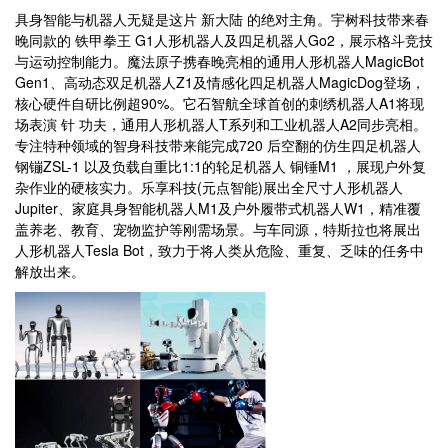
具身智能与机器人无疑是这片 新大陆 的绝对主角。宇树科技带来春
晚同款的 铁甲拳王 G1人形机器人及四足机器人Go2，展示格斗竞技
与运动控制能力。魔法原子携春晚亮相的通用人形机器人MagicBot
Gen1、高动态双足机器人Z1及情感化四足机器人MagicDog登场，
核心硬件自研比例超90%。它石智航全球首创的刺绣机器人A1将现
场表演 针 功夫，通用人形机器人T系列和工业机器人A2同步亮相。
专注特种领域的智身科技带来能完成720 后空翻的仿生四足机器人
钢镚ZSL-1 以及负载自重比1:1的轮足机器人 铜锤M1 ，展现户外复
杂作业的硬核实力。乐享科技(元点智能)展出全尺寸人形机器人
Jupiter、家庭具身智能机器人M1及户外履带式机器人W1，精准覆
盖养老、教育、宠物监护等刚需场景。与车同源，特斯拉也将展出
人形机器人Tesla Bot，致力于将人类从危险、重复、乏味的任务中
解放出来。