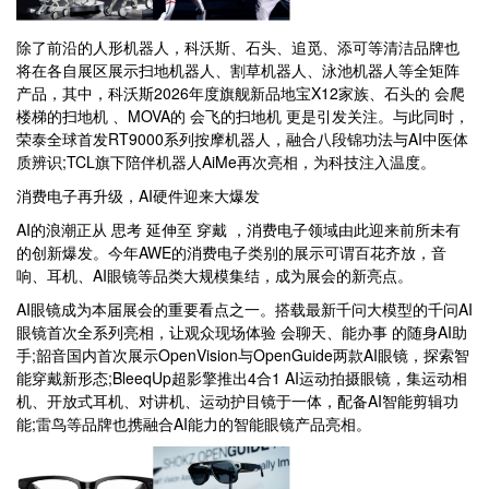
除了前沿的人形机器人，科沃斯、石头、追觅、添可等清洁品牌也
将在各自展区展示扫地机器人、割草机器人、泳池机器人等全矩阵
产品，其中，科沃斯2026年度旗舰新品地宝X12家族、石头的 会爬
楼梯的扫地机 、MOVA的 会飞的扫地机 更是引发关注。与此同时，
荣泰全球首发RT9000系列按摩机器人，融合八段锦功法与AI中医体
质辨识;TCL旗下陪伴机器人AiMe再次亮相，为科技注入温度。
消费电子再升级，AI硬件迎来大爆发
AI的浪潮正从 思考 延伸至 穿戴 ，消费电子领域由此迎来前所未有
的创新爆发。今年AWE的消费电子类别的展示可谓百花齐放，音
响、耳机、AI眼镜等品类大规模集结，成为展会的新亮点。
AI眼镜成为本届展会的重要看点之一。搭载最新千问大模型的千问AI
眼镜首次全系列亮相，让观众现场体验 会聊天、能办事 的随身AI助
手;韶音国内首次展示OpenVision与OpenGuide两款AI眼镜，探索智
能穿戴新形态;BleeqUp超影擎推出4合1 AI运动拍摄眼镜，集运动相
机、开放式耳机、对讲机、运动护目镜于一体，配备AI智能剪辑功
能;雷鸟等品牌也携融合AI能力的智能眼镜产品亮相。