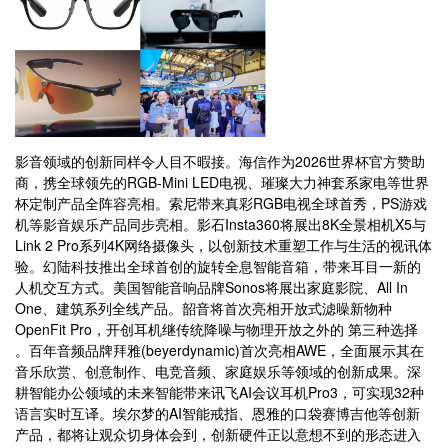
影音领域的创新同样令人目不暇接。海信作为2026世界杯官方赞助
商，携全球领先的RGB-Mini LED电视、璀璨大力神套系家电等世界
杯定制产品全阵容亮相。索尼带来真彩RGB电视全球首秀，PS游戏
机等影音娱乐产品同步亮相。影石Insta360将展出8K全景相机X5与
Link 2 Pro系列4K网络摄像头，以创新技术重塑工作与生活的视讯体
验。幻陆科技推出全球首创的旋转全息智能音箱，带来耳目一新的
人机交互方式。美国智能音响品牌Sonos将展出家庭影院、All In
One、建筑系列全线产品。韶音将首次亮相开放式滤噪新物种
OpenFit Pro，开创耳机继传统降噪与物理开放之外的 第三种选择
。百年音频品牌拜雅(beyerdynamic)首次亮相AWE，全面展示其在
音乐欣赏、创意制作、电竞音频、家庭娱乐等领域的创新成果。深
耕智能办公领域的未来智能带来讯飞AI会议耳机Pro3，可实现32种
语言实时互译。埃尔梦的AI智能戒指、恩雅的口袋赛博吉他等创新
产品，都将让观众切身体会到，创新硬件正以意想不到的形态进入