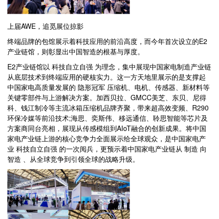
上届AWE，追觅展位掠影
终端品牌的包馆展示着科技应用的前沿高度，而今年首次设立的E2
产业链馆，则彰显出中国智造的根基与厚度。
E2产业链馆以 科技自立自强 为理念，集中展现中国家电制造产业链
从底层技术到终端应用的硬核实力。这一方天地里展示的是支撑起
中国家电高质量发展的 隐形冠军 压缩机、电机、传感器、新材料等
关键零部件与上游解决方案。加西贝拉、GMCC美芝、东贝、尼得
科、钱江制冷等主流冰箱压缩机品牌齐聚，带来超高效变频、R290
环保冷媒等前沿技术;海思、奕斯伟、移远通信、聆思智能等芯片及
方案商同台亮相，展现从传感模组到AIoT融合的创新成果。将中国
家电产业链上游的核心竞争力全面展示给全球观众，是中国家电产
业 科技自立自强 的一次阅兵，更预示着中国家电产业链从 制造 向
智造 、从全球竞争到引领全球的战略升级。