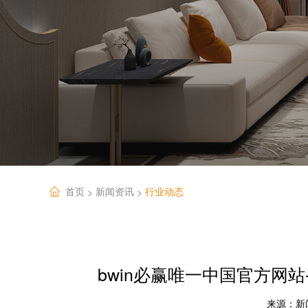
首页
新闻资讯
行业动态
>
>
bwin必赢唯一中国官方
来源：
新