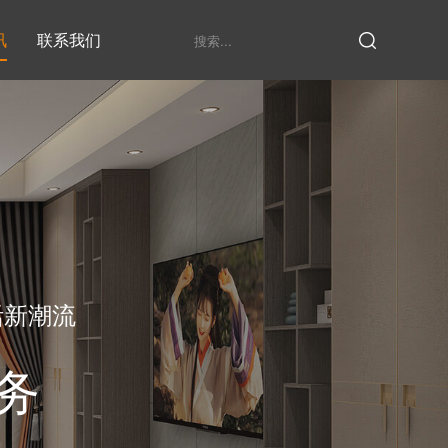
讯
联系我们
鞋柜系列
衣柜系列
家具定制厂家
发展历程
衣帽间
活新潮流
务