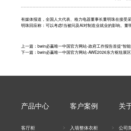
有媒体报道，全国人大代表、格力电器董事长董明珠在接受
明珠回应称：可以考虑!当被问及AI对制造业就业的影响。
上一篇：bwin必赢唯一中国官方网站-政府工作报告首提“智能
下一篇：bwin必赢唯一中国官方网站-AWE2026东方枢
产品中心
客户案例
关
客厅柜
入墙整体衣柜
公司