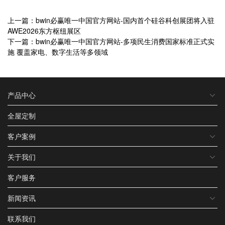
上一篇：bwin必赢唯一中国官方网站-国内首个硅谷科创展团将入驻
AWE2026东方枢纽展区
下一篇：bwin必赢唯一中国官方网站-多项民生消费国家标准正式实
施 覆盖家电、数字生活等多领域
产品中心
全屋定制
客户案例
关于我们
客户服务
新闻资讯
联系我们