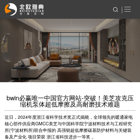
bwin必赢唯一中国官方网站-突破！美芝攻克压
缩机泵体超低摩擦及高耐磨技术难题
近日，2024年度浙江省科学技术奖正式揭晓，全球领先的暖通家电
核心部件供应商GMCC美芝与中国科学院宁波材料技术与工程研究
所(宁波材料所)联合申报的 高强韧超低摩擦碳基防护材料与关键装
备及产业化 项目荣获 浙江省科技进步一等奖 。