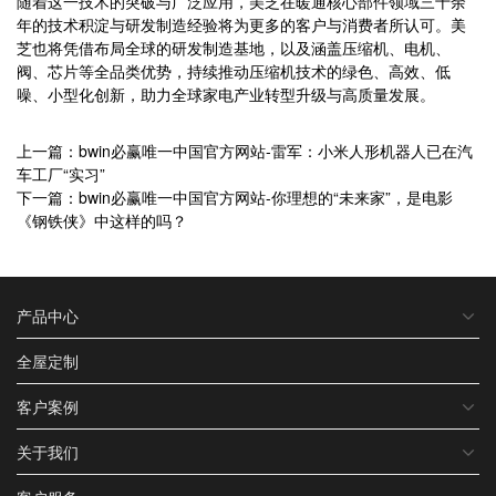
随着这一技术的突破与广泛应用，美芝在暖通核心部件领域三十余
年的技术积淀与研发制造经验将为更多的客户与消费者所认可。美
芝也将凭借布局全球的研发制造基地，以及涵盖压缩机、电机、
阀、芯片等全品类优势，持续推动压缩机技术的绿色、高效、低
噪、小型化创新，助力全球家电产业转型升级与高质量发展。
上一篇：bwin必赢唯一中国官方网站-雷军：小米人形机器人已在汽
车工厂“实习”
下一篇：bwin必赢唯一中国官方网站-你理想的“未来家”，是电影
《钢铁侠》中这样的吗？
产品中心
全屋定制
客户案例
关于我们