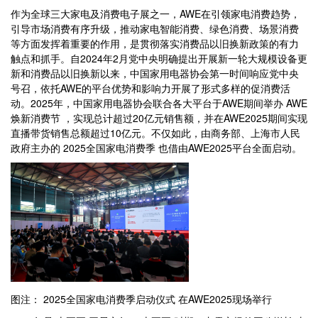
作为全球三大家电及消费电子展之一，AWE在引领家电消费趋势，
引导市场消费有序升级，推动家电智能消费、绿色消费、场景消费
等方面发挥着重要的作用，是贯彻落实消费品以旧换新政策的有力
触点和抓手。自2024年2月党中央明确提出开展新一轮大规模设备更
新和消费品以旧换新以来，中国家用电器协会第一时间响应党中央
号召，依托AWE的平台优势和影响力开展了形式多样的促消费活
动。2025年，中国家用电器协会联合各大平台于AWE期间举办 AWE
焕新消费节 ，实现总计超过20亿元销售额，并在AWE2025期间实现
直播带货销售总额超过10亿元。不仅如此，由商务部、上海市人民
政府主办的 2025全国家电消费季 也借由AWE2025平台全面启动。
图注： 2025全国家电消费季启动仪式 在AWE2025现场举行