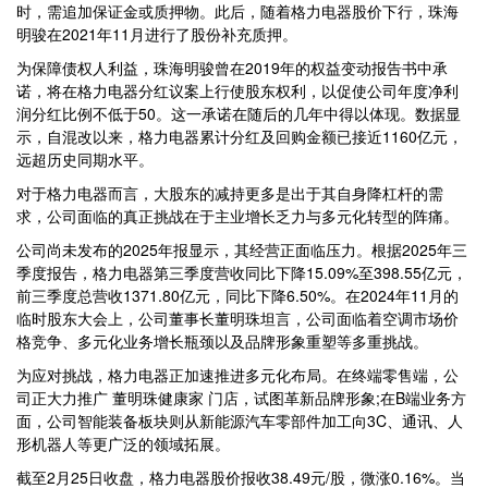
时，需追加保证金或质押物。此后，随着格力电器股价下行，珠海
明骏在2021年11月进行了股份补充质押。
为保障债权人利益，珠海明骏曾在2019年的权益变动报告书中承
诺，将在格力电器分红议案上行使股东权利，以促使公司年度净利
润分红比例不低于50。这一承诺在随后的几年中得以体现。数据显
示，自混改以来，格力电器累计分红及回购金额已接近1160亿元，
远超历史同期水平。
对于格力电器而言，大股东的减持更多是出于其自身降杠杆的需
求，公司面临的真正挑战在于主业增长乏力与多元化转型的阵痛。
公司尚未发布的2025年报显示，其经营正面临压力。根据2025年三
季度报告，格力电器第三季度营收同比下降15.09%至398.55亿元，
前三季度总营收1371.80亿元，同比下降6.50%。在2024年11月的
临时股东大会上，公司董事长董明珠坦言，公司面临着空调市场价
格竞争、多元化业务增长瓶颈以及品牌形象重塑等多重挑战。
为应对挑战，格力电器正加速推进多元化布局。在终端零售端，公
司正大力推广 董明珠健康家 门店，试图革新品牌形象;在B端业务方
面，公司智能装备板块则从新能源汽车零部件加工向3C、通讯、人
形机器人等更广泛的领域拓展。
截至2月25日收盘，格力电器股价报收38.49元/股，微涨0.16%。当