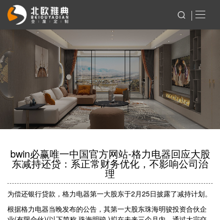
bwin必赢唯一中国官方网站-格力电器回应大股
东减持还贷：系正常财务优化，不影响公司治
理
为偿还银行贷款，格力电器第一大股东于2月25日披露了减持计划。
根据格力电器当晚发布的公告，其第一大股东珠海明骏投资合伙企
业(有限合伙)(以下简称 珠海明骏 )拟在未来三个月内，通过大宗交