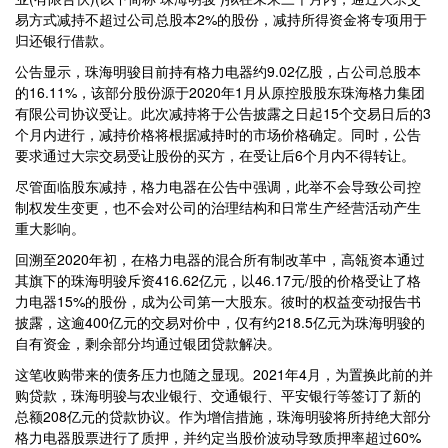
易方式减持不超过公司总股本2%的股份，减持所得资金将专项用于
归还银行借款。
公告显示，珠海明骏目前持有格力电器约9.02亿股，占公司总股本
的16.11%，该部分股份源于2020年1月从原控股股东珠海格力集团
有限公司协议受让。此次减持将于公告披露之日起15个交易日后的3
个月内进行，减持价格将根据减持时的市场价格确定。同时，公告
要求通过大宗交易受让股份的买方，在受让后6个月内不得转让。
尽管面临股东减持，格力电器在公告中强调，此举不会导致公司控
制权发生变更，也不会对公司的治理结构和日常生产经营活动产生
重大影响。
回溯至2020年初，在格力电器的混合所有制改革中，高瓴资本通过
其旗下的珠海明骏斥资416.62亿元，以46.17元/股的价格受让了格
力电器15%的股份，成为公司第一大股东。彼时的权益变动报告书
披露，这逾400亿元的交易对价中，仅有约218.5亿元为珠海明骏的
自有资金，剩余部分均通过银团贷款解决。
这笔收购带来的债务压力也随之显现。2021年4月，为置换此前的并
购贷款，珠海明骏与农业银行、交通银行、平安银行等签订了新的
总额208亿元的贷款协议。作为增信措施，珠海明骏将所持绝大部分
格力电器股票进行了质押，并约定当股价波动导致质押率超过60%